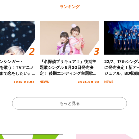
ランキング
ンシンガー・
『名探偵プリキュア！』後期主
22/7、17thシン
愛”を歌う！TVアニメ
題歌シングル 9月30日発売決
に発売決定！新ア
まで恋をしたい』
定！ 後期エンディング主題歌
ジュアル、BD収録
主題歌「Amore」
「いつかわかる☆きっとあえ
入者特典も解禁！
2026.08.03
2026.08.03
NEWS
NEWS
る」TVサイズ先行配信開始！
もっと見る