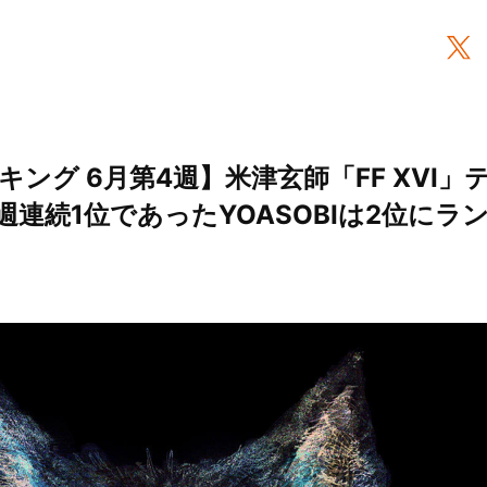
ング 6月第4週】米津玄師「FF XVI」
週連続1位であったYOASOBIは2位にラン