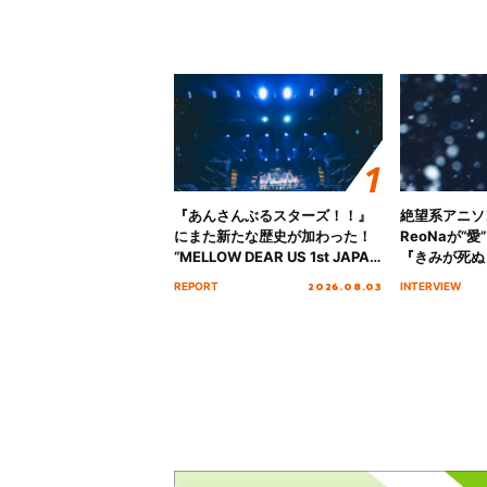
『あんさんぶるスターズ！！』
絶望系アニソ
にまた新たな歴史が加わった！
ReoNaが“
“MELLOW DEAR US 1st JAPAN
『きみが死ぬ
Tour Final「NICE to meet YOU
オープニング
2026.08.03
REPORT
INTERVIEW
!!」Dear 横浜BUNTAI”をレポー
インタビュー
ト!!