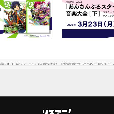
津玄師「FF XVI」テーマソングが1位を獲得！ 11週連続1位であったYOASOBIは2位にラ