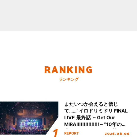
RANKING
ランキング
またいつか会えると信じ
て……“イロドリミドリ FINAL
LIVE 最終話 ～Get Our
MIRAI!!!!!!!!!!!!!!～”10年の活
動を経てファイナルを迎える
2026.08.06
REPORT