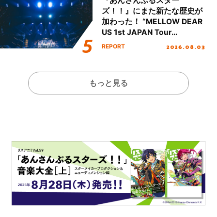
『あんさんぶるスター
ズ！！』にまた新たな歴史が
加わった！ “MELLOW DEAR
US 1st JAPAN Tour
Final「NICE to meet YOU
2026.08.03
REPORT
!!」Dear 横浜BUNTAI”をレポ
ート!!
もっと見る