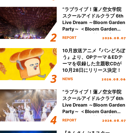
本公演をレポート
“ラブライブ！蓮ノ空女学院
スクールアイドルクラブ 6th
Live Dream ～Bloom Garden
Party～ ＜Bloom Garden
Party Stage／埼玉公演＞”
2026.08.07
REPORT
Day.2レポート！
10月放送アニメ『パンどろぼ
う』より、OPテーマ＆EDテ
ーマを収録した主題歌CDが
10月28日にリリース決定！
2026.08.06
NEWS
“ラブライブ！蓮ノ空女学院
スクールアイドルクラブ 6th
Live Dream ～Bloom Garden
Party～ ＜Bloom Garden
Party Stage／埼玉公演＞”
2026.08.07
REPORT
Day.1レポート！