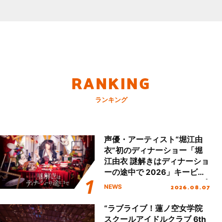
RANKING
ランキング
声優・アーティスト“堀江由
衣”初のディナーショー「堀
江由衣 謎解きはディナーショ
ーの途中で 2026」キービジ
ュアル＆グッズラインナップ
2026.08.07
NEWS
が公開！
“ラブライブ！蓮ノ空女学院
スクールアイドルクラブ 6th