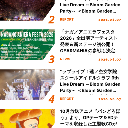
Live Dream ～Bloom Garden
Party～ ＜Bloom Garden
Party Stage／埼玉公演＞”
2026.08.07
REPORT
Day.2レポート！
「ナガノアニエラフェスタ
2026」全出演アーティスト
発表＆新ステージ初公開！
GEARMANIAの参戦も決定
し、初となる第3ステージの
2026.08.07
NEWS
全貌が明らかに！
“ラブライブ！蓮ノ空女学院
スクールアイドルクラブ 6th
Live Dream ～Bloom Garden
Party～ ＜Bloom Garden
Party Stage／埼玉公演＞”
2026.08.07
REPORT
Day.1レポート！
10月放送アニメ『パンどろぼ
う』より、OPテーマ＆EDテ
ーマを収録した主題歌CDが