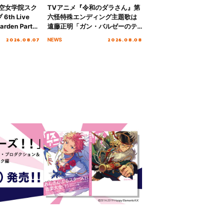
ノ空女学院スク
TVアニメ『令和のダラさん』第
th Live
六怪特殊エンディング主題歌は
rden Party
遠藤正明「ガン・バルゼーのテ
n Party
ーマ」！ノンクレジットエンデ
2026.08.07
2026.08.08
NEWS
 Day.1レポ
ィング映像も公開！