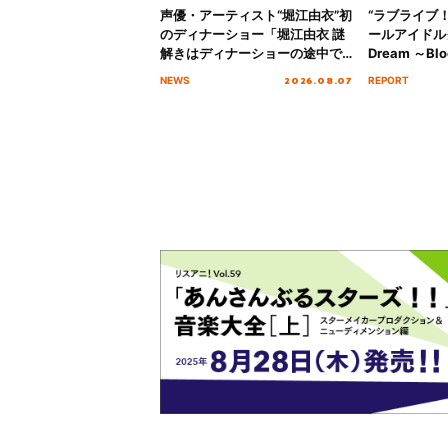
声優・アーティスト“堀江由衣”初
“ラブライブ
のディナーショー「堀江由衣 謎
ールアイドルクラ
解きはディナーショーの途中で
Dream ～Blo
2026」キービジュアル＆グッズ
～ ＜Bloom G
2026.08.07
NEWS
REPORT
ラインナップが公開！
Stage／埼玉
ート！