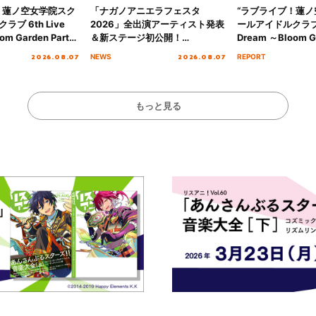
！蓮ノ空女学院スク
「ナガノアニエラフェスタ
“ラブライブ！蓮
ブ 6th Live
2026」全出演アーティスト発表
ールアイドルクラブ 6
om Garden Party
＆新ステージ初公開！
Dream ～Bloom Ga
arden Party
GEARMANIAの参戦も決定し、
～ ＜Bloom Garde
2026.08.07
2026.08.07
NEWS
REPORT
公演＞” Day.2レポ
初となる第3ステージの全貌が明
Stage／埼玉公演＞”
らかに！
ート！
もっと見る