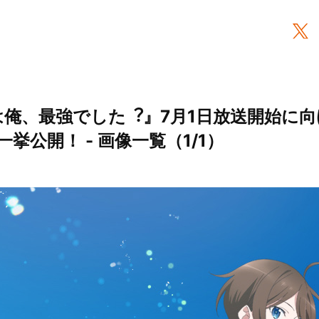
は俺、最強でした︖』7⽉1⽇放送開始に向
挙公開！ - 画像一覧（1/1）