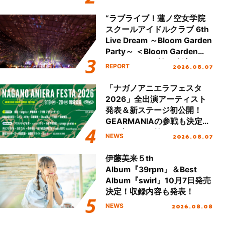
開！
“ラブライブ！蓮ノ空女学院
スクールアイドルクラブ 6th
Live Dream ～Bloom Garden
Party～ ＜Bloom Garden
Party Stage／埼玉公演＞”
2026.08.07
REPORT
Day.2レポート！
「ナガノアニエラフェスタ
2026」全出演アーティスト
発表＆新ステージ初公開！
GEARMANIAの参戦も決定
し、初となる第3ステージの
2026.08.07
NEWS
全貌が明らかに！
伊藤美来５th
Album『39rpm』＆Best
Album『swirl』10月7日発売
決定！収録内容も発表！
2026.08.08
NEWS