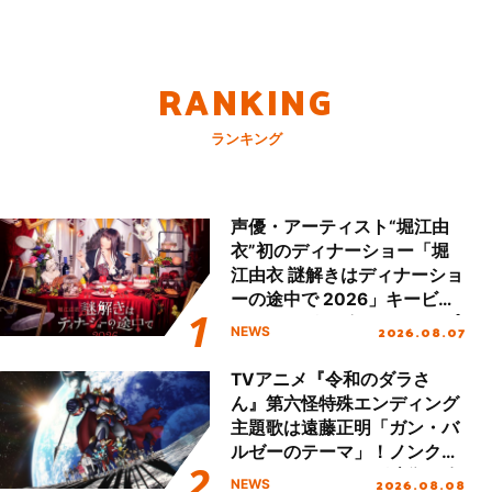
RANKING
ランキング
声優・アーティスト“堀江由
衣”初のディナーショー「堀
江由衣 謎解きはディナーショ
ーの途中で 2026」キービジ
ュアル＆グッズラインナップ
2026.08.07
NEWS
が公開！
TVアニメ『令和のダラさ
ん』第六怪特殊エンディング
主題歌は遠藤正明「ガン・バ
ルゼーのテーマ」！ノンクレ
ジットエンディング映像も公
2026.08.08
NEWS