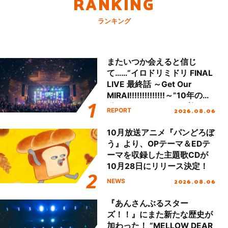
RANKING
ランキング
またいつか会えると信じ
て……“イロドリミドリ FINAL
LIVE 最終話 ～Get Our
MIRAI!!!!!!!!!!!!!!～”10年の活
動を経てファイナルを迎える
2026.08.06
REPORT
本公演をレポート
10月放送アニメ『パンどろぼ
う』より、OPテーマ＆EDテ
ーマを収録した主題歌CDが
10月28日にリリース決定！
2026.08.06
NEWS
『あんさんぶるスター
ズ！！』にまた新たな歴史が
加わった！ “MELLOW DEAR