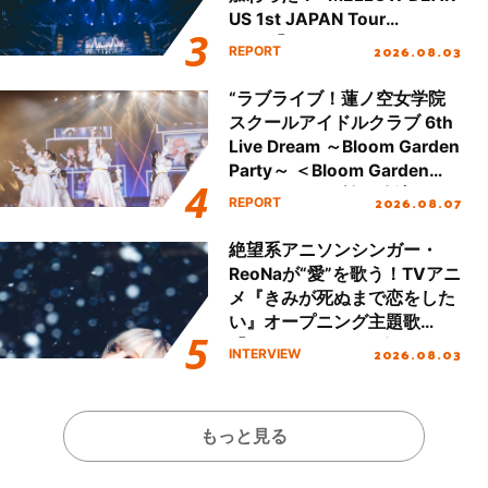
US 1st JAPAN Tour
Final「NICE to meet YOU
2026.08.03
REPORT
!!」Dear 横浜BUNTAI”をレポ
ート!!
“ラブライブ！蓮ノ空女学院
スクールアイドルクラブ 6th
Live Dream ～Bloom Garden
Party～ ＜Bloom Garden
Party Stage／埼玉公演＞”
2026.08.07
REPORT
Day.1レポート！
絶望系アニソンシンガー・
ReoNaが“愛”を歌う！TVアニ
メ『きみが死ぬまで恋をした
い』オープニング主題歌
「Amore」インタビュー
2026.08.03
INTERVIEW
もっと見る