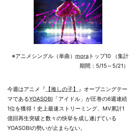
※アニメシングル（単曲）
mora
トップ10 （集計
期間：5/15～5/21）
今週はアニメ『
【推しの子】
』オープニングテー
マである
YOASOBI
「アイドル」が圧巻の6週連続
1位を獲得！史上最速ストリーミング、MV累計1
億回再生突破と数々の快挙を成し遂げている
YOASOBIの勢いが止まらない。