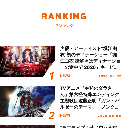
RANKING
ランキング
声優・アーティスト“堀江由
衣”初のディナーショー「堀
江由衣 謎解きはディナーショ
ーの途中で 2026」キービジ
ュアル＆グッズラインナップ
2026.08.07
NEWS
が公開！
TVアニメ『令和のダラさ
ん』第六怪特殊エンディング
主題歌は遠藤正明「ガン・バ
ルゼーのテーマ」！ノンクレ
ジットエンディング映像も公
2026.08.08
NEWS
開！
“ラブライブ！蓮ノ空女学院