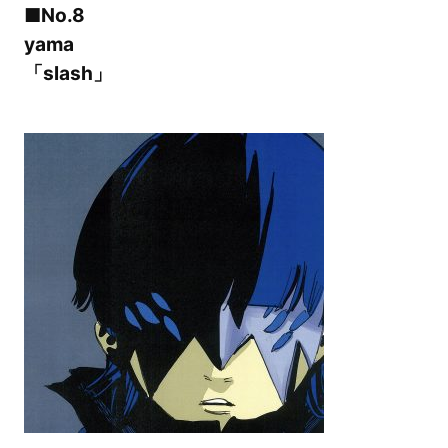
■No.8
yama
「slash」