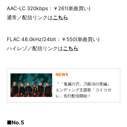
AAC-LC 320kbps：￥261(単曲買い)
通常／配信リンクは
こちら
FLAC 48.0kHz/24bit：￥550(単曲買い)
ハイレゾ／配信リンクは
こちら
NEWS
『「鬼滅の刃」刀鍛冶の里編』
エンディング主題歌「コイコガ
レ」先行配信開始！
■No.5