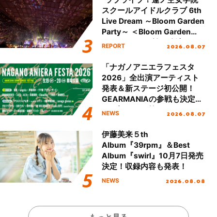
スクールアイドルクラブ 6th
Live Dream ～Bloom Garden
Party～ ＜Bloom Garden
Party Stage／埼玉公演＞”
2026.08.07
REPORT
Day.2レポート！
「ナガノアニエラフェスタ
2026」全出演アーティスト
発表＆新ステージ初公開！
GEARMANIAの参戦も決定
し、初となる第3ステージの
2026.08.07
NEWS
全貌が明らかに！
伊藤美来５th
Album『39rpm』＆Best
Album『swirl』10月7日発売
決定！収録内容も発表！
2026.08.08
NEWS