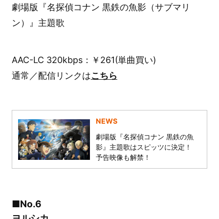
劇場版『名探偵コナン 黒鉄の魚影（サブマリ
ン）』主題歌
AAC-LC 320kbps：￥261(単曲買い)
通常／配信リンクは
こちら
NEWS
劇場版『名探偵コナン 黒鉄の魚
影』主題歌はスピッツに決定！
予告映像も解禁！
■No.6
ヨルシカ