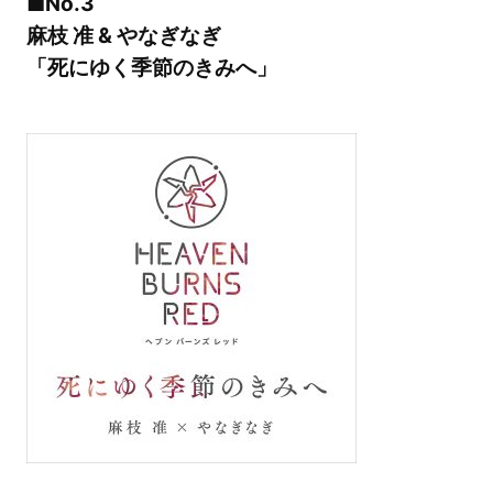
■No.3
麻枝 准 & やなぎなぎ
「死にゆく季節のきみへ」