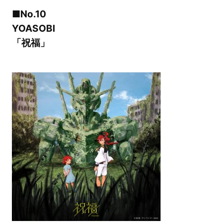
■No.10
YOASOBI
「祝福」