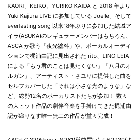
KAORI、KEIKO、YURIKO KAIDA と 2018 年より
Yuki Kajiura LIVE に参加している Joelle、そして
everlasting song 以来18年ぶりに参加した結城ア
イラ(ASUKA)のレギュラーメンバーはもちろん、
ASCA が歌う「夜光塗料」や、ボーカルオーディ
ションで梶浦由記に見出された rito、LINO LEIA
による「もう君のことは見たくない」「八月のオ
ルガン」、アーティスト・さユりに提供した曲を
セルフカバーした「それは小さな光のような」な
ど、総勢12名のボーカリストたちが参加！ 数々
の大ヒット作品の劇伴音楽を手掛けてきた梶浦由
記が織りなす唯一無二の作品が堂々完成！
AAC-LC 320kbps：￥261(単曲買い)／￥2,139(ま