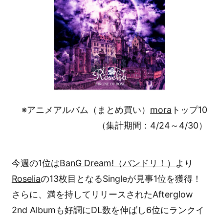
※アニメアルバム（まとめ買い）
mora
トップ10
（集計期間：4/24～4/30）
今週の1位は
BanG Dream!（バンドリ！）
より
Roselia
の13枚目となるSingleが見事1位を獲得！
さらに、満を持してリリースされたAfterglow
2nd Albumも好調にDL数を伸ばし6位にランクイ