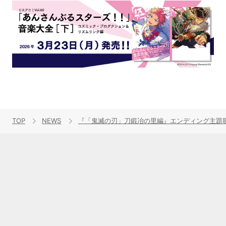
TOP
NEWS
『「鬼滅の刃」刀鍛冶の里編』エンディング主題