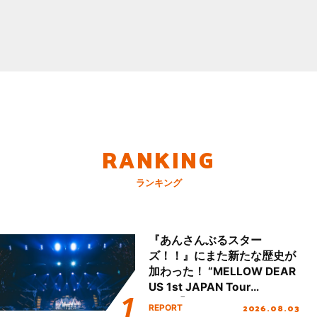
RANKING
ランキング
『あんさんぶるスター
ズ！！』にまた新たな歴史が
加わった！ “MELLOW DEAR
US 1st JAPAN Tour
Final「NICE to meet YOU
2026.08.03
REPORT