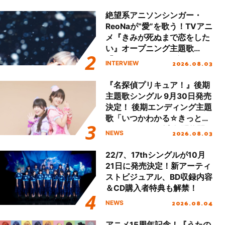
!!」Dear 横浜BUNTAI”をレポ
ート!!
絶望系アニソンシンガー・
ReoNaが“愛”を歌う！TVアニ
メ『きみが死ぬまで恋をした
い』オープニング主題歌
「Amore」インタビュー
2026.08.03
INTERVIEW
『名探偵プリキュア！』後期
主題歌シングル 9月30日発売
決定！ 後期エンディング主題
歌「いつかわかる☆きっとあ
える」TVサイズ先行配信開
2026.08.03
NEWS
始！
22/7、17thシングルが10月
21日に発売決定！新アーティ
ストビジュアル、BD収録内容
＆CD購入者特典も解禁！
2026.08.04
NEWS
アニメ15周年記念！『うたの