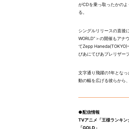
がCDを乗っ取ったかの
る。
シングルリリースの直後には、自身
WORLD”＞の開催もアナ
てZepp Haneda(TO
ぴあにてぴあプレリザーブ
文字通り飛躍の1年となった
動の幅を広げる彼らから
●配信情報
TVアニメ「王様ランキン
「GOLD」