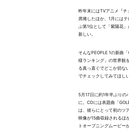
昨年末にはTVアニメ『チ
席捲したほか、1月にはテ
ぶ第1位として「紫陽花
新しい。
そんなPEOPLE 1の新曲
様ランキング」の世界観を
る真っ直ぐでどこか切な
でチェックしてみてほし
5月17日に約1年半ぶりの
に。CDには表題曲「GO
は、彼らにとって初のツアー＜
映像が15曲収録されるほか
トオープニングムービー