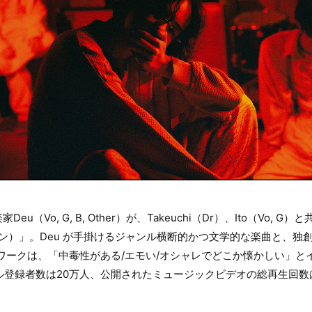
（Vo, G, B, Other）が、Takeuchi（Dr）、Ito（Vo, 
ン）」。Deu が手掛けるジャンル横断的かつ文学的な楽曲と、独
ワークは、「中毒性がある/エモい/オシャレでどこか懐かしい」と
ネル登録者数は20万人、公開されたミュージックビデオの総再生回数は