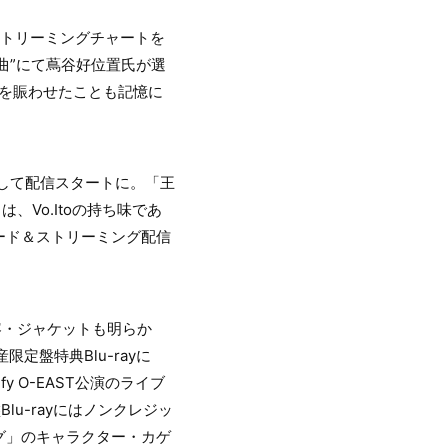
ストリーミングチャートを
曲”にて蔦谷好位置氏が選
を賑わせたことも記憶に
して配信スタートに。「王
Vo.Itoの持ち味であ
ード＆ストリーミング配信
内容・ジャケットも明らか
定盤特典Blu-rayに
y O-EAST公演のライブ
u-rayにはノンクレジッ
グ」のキャラクター・カゲ