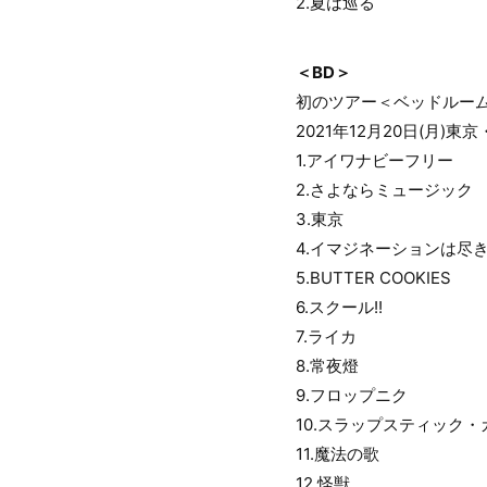
2.夏は巡る
＜BD＞
初のツアー＜ベッドルー
2021年12月20日(月)東京・S
1.アイワナビーフリー
2.さよならミュージック
3.東京
4.イマジネーションは尽
5.BUTTER COOKIES
6.スクール!!
7.ライカ
8.常夜燈
9.フロップニク
10.スラップスティック・
11.魔法の歌
12.怪獣