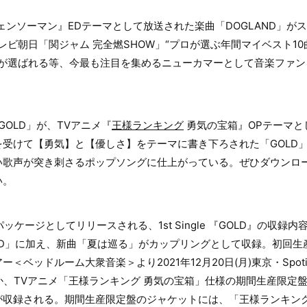
ェンソーマン』EDテーマとして放送された楽曲「DOGLAND」が
レビ朝日「関ジャム 完全燃SHOW」“プロが選ぶ年間マイベスト10
」が選ばれる等、今最も注目を集めるニューカマーとして音楽ファン
「GOLD」が、TVアニメ『
王様ランキング
勇気の宝箱』OPテーマと
受けて【勇気】と【優しさ】をテーマに書き下ろされた「GOLD」は、
い歌声が突き刺さるポップソングに仕上がっている。ぜひダウンロ
い。
パッケージとしてリリースされる、1st Single 『GOLD』の収録
LD」に加え、新曲「夏は巡る」がカップリングとして収録。初回生産限
ベッドルーム大衆音楽＞より2021年12月20日(月)東京・Spotif
、TVアニメ「王様ランキング 勇気の宝箱」仕様の期間生産限定盤Bl
が収録される。期間生産限定盤のジャケットには、「王様ランキン