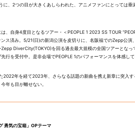
ように、2つの目が大きくあしらわれた、アニメファンにとっては垂
4度目となるツアー・＜PEOPLE 1 2023 SS TOUR “PEOPLE 
ウンス済み。5/21(日)の新潟公演を皮切りに、名阪福でのZepp公
KYO)~Zepp DiverCity(TOKYO)を回る過去最大規模の全国ツア
先行を受付中。是非会場でPEOPLE 1のパフォーマンスを体感し
2022年を経て2023年、さらなる話題の新曲を携え新章に突入するP
、今年も目が離せない。
グ 勇気の宝箱」OPテーマ