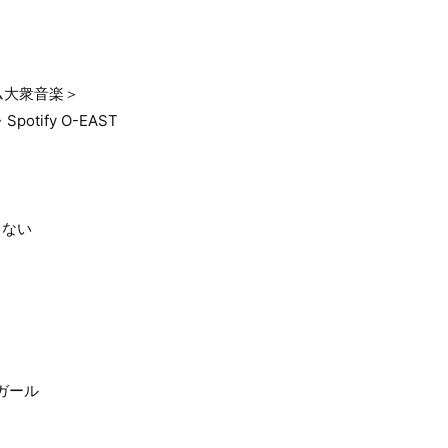
ム大衆音楽＞
potify O-EAST
きない
ガール