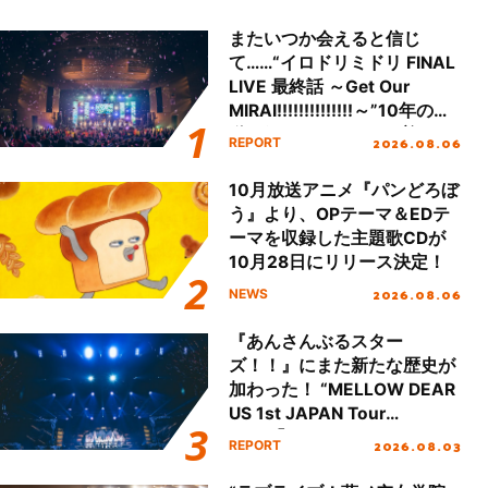
またいつか会えると信じ
て……“イロドリミドリ FINAL
LIVE 最終話 ～Get Our
MIRAI!!!!!!!!!!!!!!～”10年の活
動を経てファイナルを迎える
2026.08.06
REPORT
本公演をレポート
10月放送アニメ『パンどろぼ
う』より、OPテーマ＆EDテ
ーマを収録した主題歌CDが
10月28日にリリース決定！
2026.08.06
NEWS
『あんさんぶるスター
ズ！！』にまた新たな歴史が
加わった！ “MELLOW DEAR
US 1st JAPAN Tour
Final「NICE to meet YOU
2026.08.03
REPORT
!!」Dear 横浜BUNTAI”をレポ
ート!!