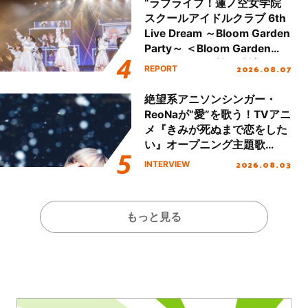
“ラブライブ！蓮ノ空女学院
スクールアイドルクラブ 6th
Live Dream ～Bloom Garden
Party～ ＜Bloom Garden
Party Stage／埼玉公演＞”
2026.08.07
REPORT
Day.1レポート！
絶望系アニソンシンガー・
ReoNaが“愛”を歌う！TVアニ
メ『きみが死ぬまで恋をした
い』オープニング主題歌
「Amore」インタビュー
2026.08.03
INTERVIEW
もっと見る