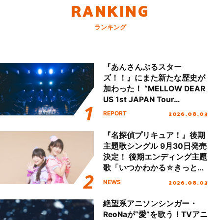
RANKING
ランキング
『あんさんぶるスター
ズ！！』にまた新たな歴史が
加わった！ “MELLOW DEAR
US 1st JAPAN Tour
Final「NICE to meet YOU
2026.08.03
REPORT
!!」Dear 横浜BUNTAI”をレポ
ート!!
『名探偵プリキュア！』後期
主題歌シングル 9月30日発売
決定！ 後期エンディング主題
歌「いつかわかる☆きっとあ
える」TVサイズ先行配信開
2026.08.03
NEWS
始！
絶望系アニソンシンガー・
ReoNaが“愛”を歌う！TVアニ