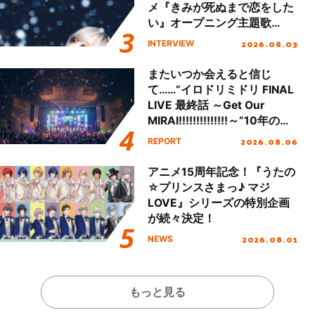
メ『きみが死ぬまで恋をした
い』オープニング主題歌
「Amore」インタビュー
2026.08.03
INTERVIEW
またいつか会えると信じ
て……“イロドリミドリ FINAL
LIVE 最終話 ～Get Our
MIRAI!!!!!!!!!!!!!!～”10年の活
動を経てファイナルを迎える
2026.08.06
REPORT
本公演をレポート
アニメ15周年記念！『うたの
☆プリンスさまっ♪ マジ
LOVE』シリーズの特別企画
が続々決定！
2026.08.01
NEWS
もっと見る