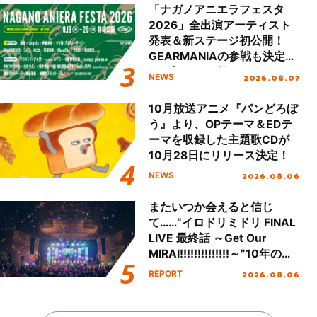
「ナガノアニエラフェスタ
2026」全出演アーティスト
発表＆新ステージ初公開！
GEARMANIAの参戦も決定
し、初となる第3ステージの
2026.08.07
NEWS
全貌が明らかに！
10月放送アニメ『パンどろぼ
う』より、OPテーマ＆EDテ
ーマを収録した主題歌CDが
10月28日にリリース決定！
2026.08.06
NEWS
またいつか会えると信じ
て……“イロドリミドリ FINAL
LIVE 最終話 ～Get Our
MIRAI!!!!!!!!!!!!!!～”10年の活
動を経てファイナルを迎える
2026.08.06
REPORT
本公演をレポート