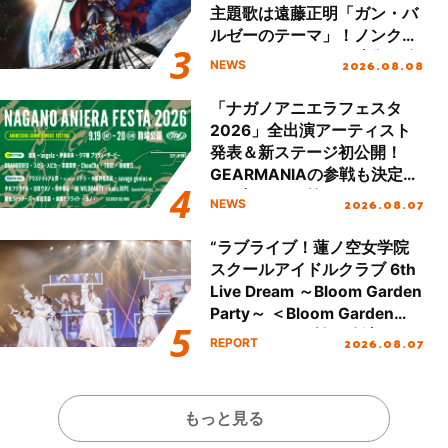
主題歌は遠藤正明「ガン・バ
ルゼーのテーマ」！ノンクレ
ジットエンディング映像も公
2026.08.08
NEWS
開！
「ナガノアニエラフェスタ
2026」全出演アーティスト
発表＆新ステージ初公開！
GEARMANIAの参戦も決定
し、初となる第3ステージの
2026.08.07
NEWS
全貌が明らかに！
“ラブライブ！蓮ノ空女学院
スクールアイドルクラブ 6th
Live Dream ～Bloom Garden
Party～ ＜Bloom Garden
Party Stage／埼玉公演＞”
2026.08.07
REPORT
Day.1レポート！
もっと見る