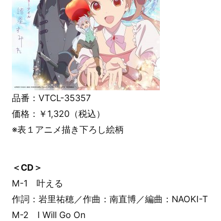
品番：VTCL-35357
価格：￥1,320（税込）
※表１アニメ描き下ろし絵柄
＜CD＞
M-1 叶える
作詞：岩里祐穂／作曲：南直博／編曲：NAOKI-T
M-2 I Will Go On