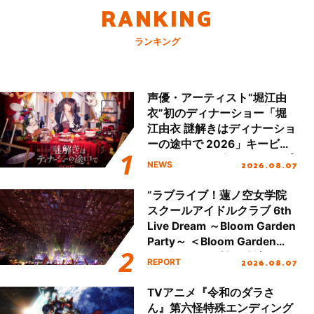
RANKING
ランキング
声優・アーティスト“堀江由
衣”初のディナーショー「堀
江由衣 謎解きはディナーショ
ーの途中で 2026」キービジ
ュアル＆グッズラインナップ
2026.08.07
NEWS
が公開！
“ラブライブ！蓮ノ空女学院
スクールアイドルクラブ 6th
Live Dream ～Bloom Garden
Party～ ＜Bloom Garden
Party Stage／埼玉公演＞”
2026.08.07
REPORT
Day.2レポート！
TVアニメ『令和のダラさ
ん』第六怪特殊エンディング