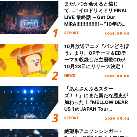
またいつか会えると信じ
て……“イロドリミドリ FINAL
LIVE 最終話 ～Get Our
MIRAI!!!!!!!!!!!!!!～”10年の活
動を経てファイナルを迎える
2026.08.06
REPORT
本公演をレポート
10月放送アニメ『パンどろぼ
う』より、OPテーマ＆EDテ
ーマを収録した主題歌CDが
10月28日にリリース決定！
2026.08.06
NEWS
『あんさんぶるスター
ズ！！』にまた新たな歴史が
加わった！ “MELLOW DEAR
US 1st JAPAN Tour
Final「NICE to meet YOU
2026.08.03
REPORT
!!」Dear 横浜BUNTAI”をレポ
ート!!
絶望系アニソンシンガー・