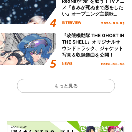
ReoNaが“愛”を歌う！TVアニ
メ『きみが死ぬまで恋をした
い』オープニング主題歌
「Amore」インタビュー
2026.08.03
INTERVIEW
『攻殻機動隊 THE GHOST IN
THE SHELL』オリジナルサ
ウンドトラック、ジャケット
写真＆収録楽曲を公開！
2026.08.06
NEWS
もっと見る