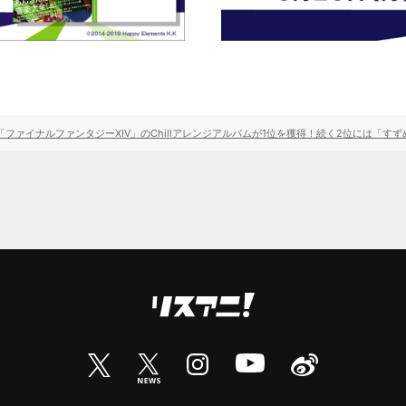
「ファイナルファンタジーXIV」のChillアレンジアルバムが1位を獲得！続く2位には「すず