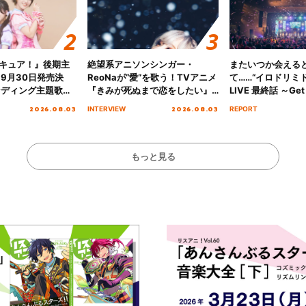
キュア！』後期主
絶望系アニソンシンガー・
またいつか会える
 9月30日発売決
ReoNaが“愛”を歌う！TVアニメ
て……“イロドリミドリ
ンディング主題歌
『きみが死ぬまで恋をしたい』
LIVE 最終話 ～Get 
る☆きっとあえ
オープニング主題歌「Amore」
MIRAI!!!!!!!!!!!
2026.08.03
2026.08.03
INTERVIEW
REPORT
ズ先行配信開始！
インタビュー
を経てファイナル
演をレポート
もっと見る