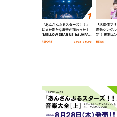
『あんさんぶるスターズ！！』
『名探偵プリ
にまた新たな歴史が加わった！
題歌シングル
“MELLOW DEAR US 1st JAPAN
定！ 後期エ
Tour Final「NICE to meet YOU
「いつかわか
2026.08.03
REPORT
NEWS
!!」Dear 横浜BUNTAI”をレポー
る」TVサイ
ト!!