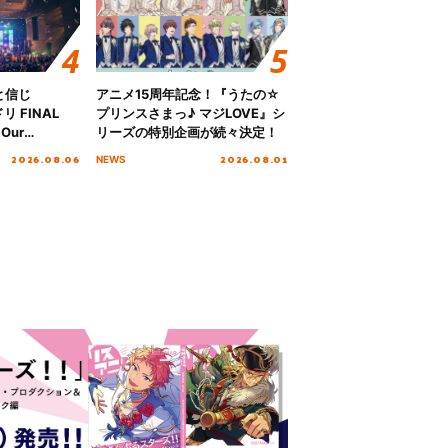
と信じ
アニメ15周年記念！『うたの☆
 FINAL
プリンスさまっ♪ マジLOVE』シ
Our
リーズの特別企画が続々決定！
!!!～”10年の活動
2026.08.06
2026.08.01
NEWS
を迎える本公