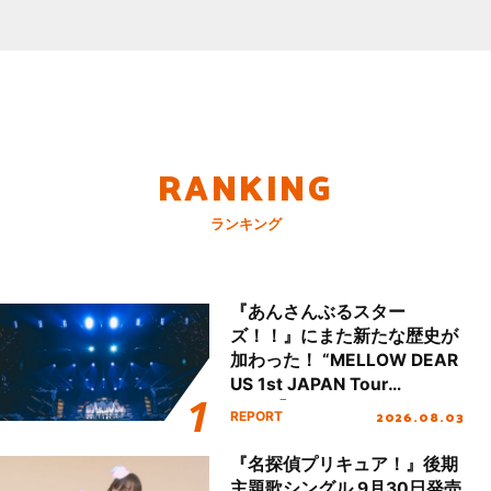
RANKING
ランキング
『あんさんぶるスター
ズ！！』にまた新たな歴史が
加わった！ “MELLOW DEAR
US 1st JAPAN Tour
Final「NICE to meet YOU
2026.08.03
REPORT
!!」Dear 横浜BUNTAI”をレポ
ート!!
『名探偵プリキュア！』後期
主題歌シングル 9月30日発売