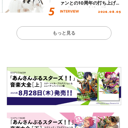
ァンとの10周年の打ち上げラ
イブを終えた心境を聞いた。
2026.08.05
INTERVIEW
もっと見る