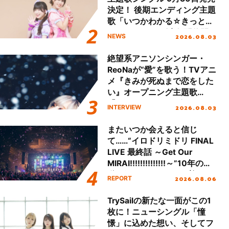
決定！ 後期エンディング主題
歌「いつかわかる☆きっとあ
える」TVサイズ先行配信開
2026.08.03
NEWS
始！
絶望系アニソンシンガー・
ReoNaが“愛”を歌う！TVアニ
メ『きみが死ぬまで恋をした
い』オープニング主題歌
「Amore」インタビュー
2026.08.03
INTERVIEW
またいつか会えると信じ
て……“イロドリミドリ FINAL
LIVE 最終話 ～Get Our
MIRAI!!!!!!!!!!!!!!～”10年の活
動を経てファイナルを迎える
2026.08.06
REPORT
本公演をレポート
TrySailの新たな一面がこの1
枚に！ニューシングル「憧
憬」に込めた想い、そしてフ