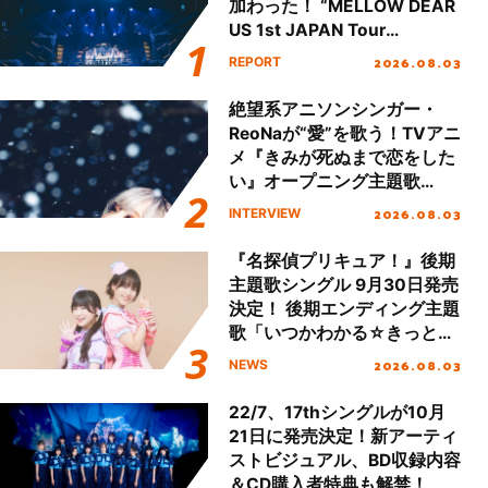
加わった！ “MELLOW DEAR
US 1st JAPAN Tour
Final「NICE to meet YOU
2026.08.03
REPORT
!!」Dear 横浜BUNTAI”をレポ
ート!!
絶望系アニソンシンガー・
ReoNaが“愛”を歌う！TVアニ
メ『きみが死ぬまで恋をした
い』オープニング主題歌
「Amore」インタビュー
2026.08.03
INTERVIEW
『名探偵プリキュア！』後期
主題歌シングル 9月30日発売
決定！ 後期エンディング主題
歌「いつかわかる☆きっとあ
える」TVサイズ先行配信開
2026.08.03
NEWS
始！
22/7、17thシングルが10月
21日に発売決定！新アーティ
ストビジュアル、BD収録内容
＆CD購入者特典も解禁！