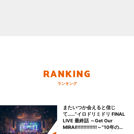
RANKING
ランキング
またいつか会えると信じ
て……“イロドリミドリ FINAL
LIVE 最終話 ～Get Our
MIRAI!!!!!!!!!!!!!!～”10年の活
動を経てファイナルを迎える