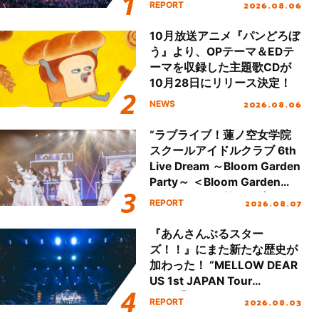
2026.08.06
REPORT
本公演をレポート
10月放送アニメ『パンどろぼ
う』より、OPテーマ＆EDテ
ーマを収録した主題歌CDが
10月28日にリリース決定！
2026.08.06
NEWS
“ラブライブ！蓮ノ空女学院
スクールアイドルクラブ 6th
Live Dream ～Bloom Garden
Party～ ＜Bloom Garden
Party Stage／埼玉公演＞”
2026.08.07
REPORT
Day.1レポート！
『あんさんぶるスター
ズ！！』にまた新たな歴史が
加わった！ “MELLOW DEAR
US 1st JAPAN Tour
Final「NICE to meet YOU
2026.08.03
REPORT
!!」Dear 横浜BUNTAI”をレポ