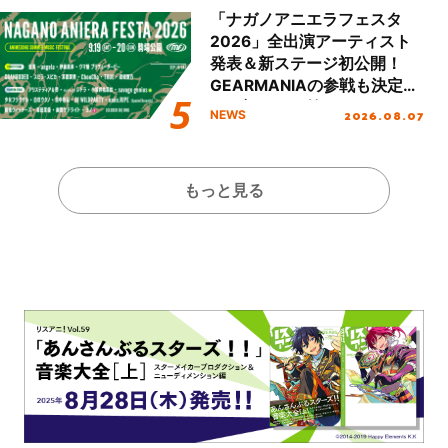
ート!!
「ナガノアニエラフェスタ
2026」全出演アーティスト
発表＆新ステージ初公開！
GEARMANIAの参戦も決定
し、初となる第3ステージの
2026.08.07
NEWS
全貌が明らかに！
もっと見る