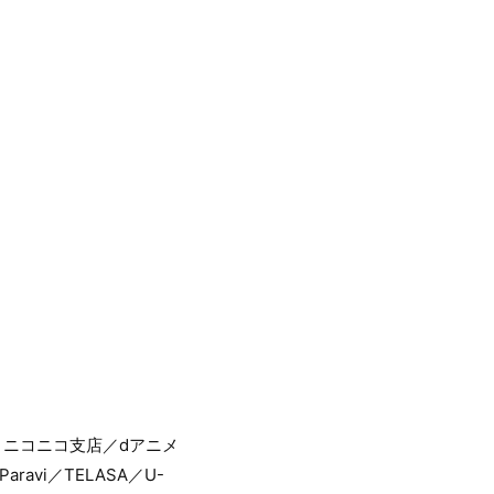
ア ニコニコ支店／dアニメ
Paravi／TELASA／U-