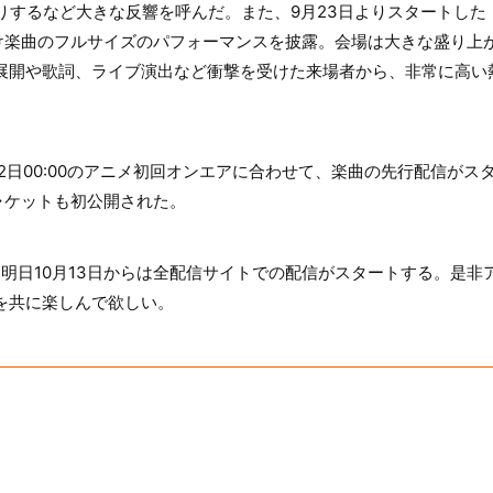
入りするなど大きな反響を呼んだ。また、9月23日よりスタートした「米津
け楽曲のフルサイズのパフォーマンスを披露。会場は大きな盛り上が
楽曲の展開や歌詞、ライブ演出など衝撃を受けた来場者から、非常に高い
12日00:00のアニメ初回オンエアに合わせて、楽曲の先行配信が
ャケットも初公開された。
か、明日10月13日からは全配信サイトでの配信がスタートする。是
K」を共に楽しんで欲しい。