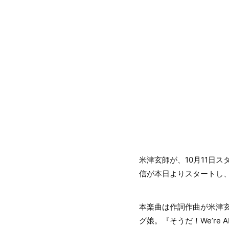
米津玄師が、10月11日ス
信が本日よりスタートし
本楽曲は作詞作曲が米津玄師。
グ娘。『そうだ！We’re