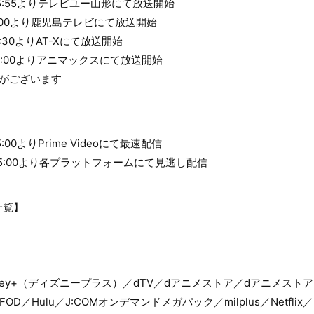
25:55よりテレビユー山形にて放送開始
6:00より鹿児島テレビにて放送開始
1:30よりAT-Xにて放送開始
21:00よりアニマックスにて放送開始
がございます
5:00よりPrime Videoにて最速配信
 25:00より各プラットフォームにて見逃し配信
一覧】
sney+（ディズニープラス）／dTV／dアニメストア／dアニメスト
eo／FOD／Hulu／J:COMオンデマンドメガパック／milplus／Netflix／