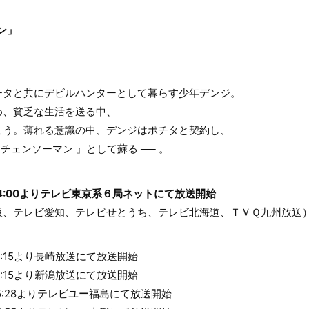
ン」
チタと共にデビルハンターとして暮らす少年デンジ。
め、貧乏な生活を送る中、
まう。薄れる意識の中、デンジはポチタと契約し、
 チェンソーマン 』として蘇る ── 。
）24:00よりテレビ東京系６局ネットにて放送開始
阪、テレビ愛知、テレビせとうち、テレビ北海道、ＴＶＱ九州放送
25:15より長崎放送にて放送開始
26:15より新潟放送にて放送開始
25:28よりテレビユー福島にて放送開始