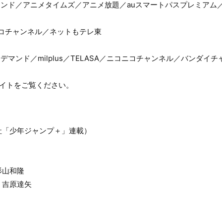
デマンド／アニメタイムズ／アニメ放題／auスマートパスプレミアム
コニコチャンネル／ネットもテレ東
Mオンデマンド／milplus／TELASA／ニコニコチャンネル／バンダ
サイトをご覧ください。
社「少年ジャンプ＋」連載）
杉山和隆
 吉原達矢