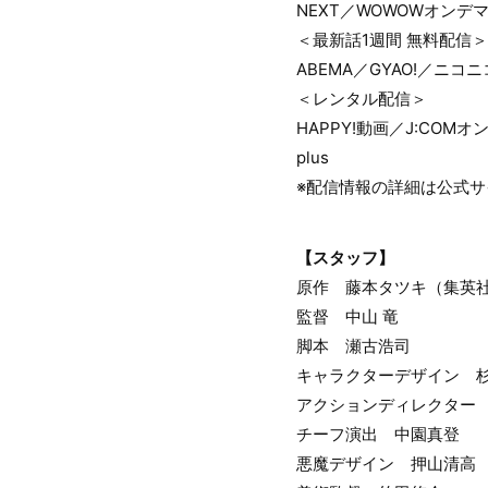
NEXT／WOWOWオン
＜最新話1週間 無料配信＞
ABEMA／GYAO!／ニ
＜レンタル配信＞
HAPPY!動画／J:CO
plus
※配信情報の詳細は公式
【スタッフ】
原作 藤本タツキ（集英
監督 中山 竜
脚本 瀬古浩司
キャラクターデザイン 
アクションディレクター
チーフ演出 中園真登
悪魔デザイン 押山清高