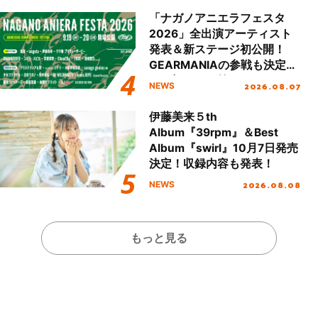
「ナガノアニエラフェスタ
2026」全出演アーティスト
発表＆新ステージ初公開！
GEARMANIAの参戦も決定
し、初となる第3ステージの
2026.08.07
NEWS
全貌が明らかに！
伊藤美来５th
Album『39rpm』＆Best
Album『swirl』10月7日発売
決定！収録内容も発表！
2026.08.08
NEWS
もっと見る