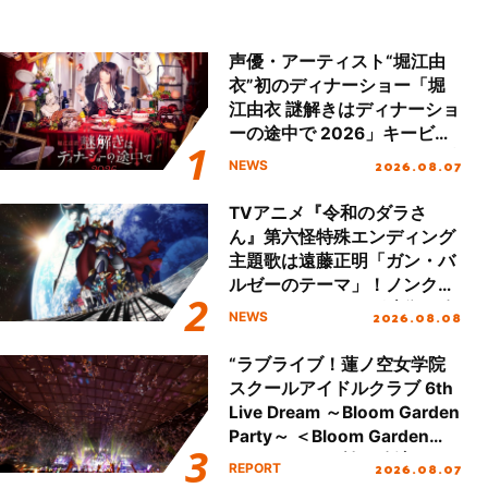
声優・アーティスト“堀江由
衣”初のディナーショー「堀
江由衣 謎解きはディナーショ
ーの途中で 2026」キービジ
ュアル＆グッズラインナップ
2026.08.07
NEWS
が公開！
TVアニメ『令和のダラさ
ん』第六怪特殊エンディング
主題歌は遠藤正明「ガン・バ
ルゼーのテーマ」！ノンクレ
ジットエンディング映像も公
2026.08.08
NEWS
開！
“ラブライブ！蓮ノ空女学院
スクールアイドルクラブ 6th
Live Dream ～Bloom Garden
Party～ ＜Bloom Garden
Party Stage／埼玉公演＞”
2026.08.07
REPORT
Day.2レポート！