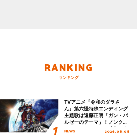
RANKING
ランキング
TVアニメ『令和のダラさ
ん』第六怪特殊エンディング
主題歌は遠藤正明「ガン・バ
ルゼーのテーマ」！ノンクレ
ジットエンディング映像も公
2026.08.08
NEWS
開！