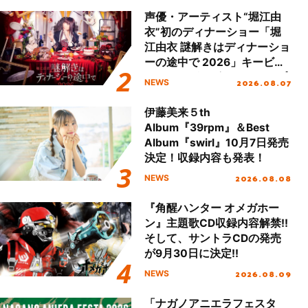
声優・アーティスト“堀江由
衣”初のディナーショー「堀
江由衣 謎解きはディナーショ
ーの途中で 2026」キービジ
ュアル＆グッズラインナップ
2026.08.07
NEWS
が公開！
伊藤美来５th
Album『39rpm』＆Best
Album『swirl』10月7日発売
決定！収録内容も発表！
2026.08.08
NEWS
『角醒ハンター オメガホー
ン』主題歌CD収録内容解禁!!
そして、サントラCDの発売
が9月30日に決定!!
2026.08.09
NEWS
「ナガノアニエラフェスタ