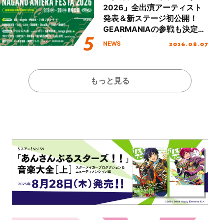
2026」全出演アーティスト
発表＆新ステージ初公開！
GEARMANIAの参戦も決定
し、初となる第3ステージの
2026.08.07
NEWS
全貌が明らかに！
もっと見る