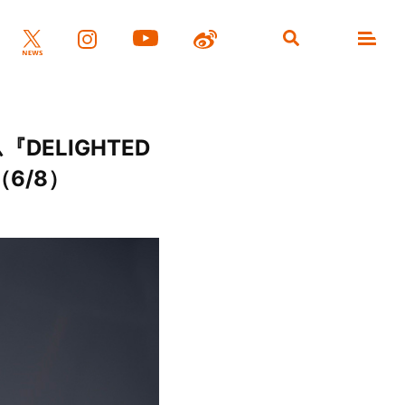
ELIGHTED
6/8）