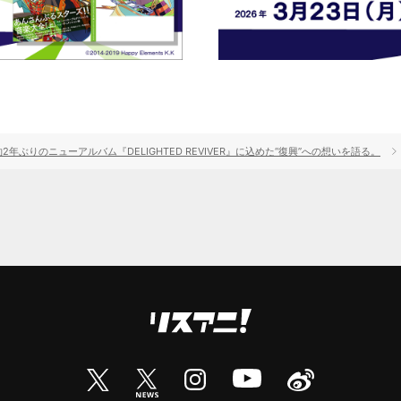
年ぶりのニューアルバム『DELIGHTED REVIVER』に込めた“復興”への想いを語る。