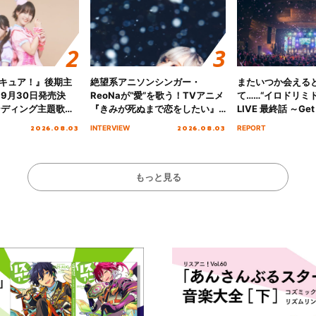
キュア！』後期主
絶望系アニソンシンガー・
またいつか会える
 9月30日発売決
ReoNaが“愛”を歌う！TVアニメ
て……“イロドリミドリ
ンディング主題歌
『きみが死ぬまで恋をしたい』
LIVE 最終話 ～Get 
る☆きっとあえ
オープニング主題歌「Amore」
MIRAI!!!!!!!!!!!
2026.08.03
2026.08.03
INTERVIEW
REPORT
ズ先行配信開始！
インタビュー
を経てファイナル
演をレポート
もっと見る