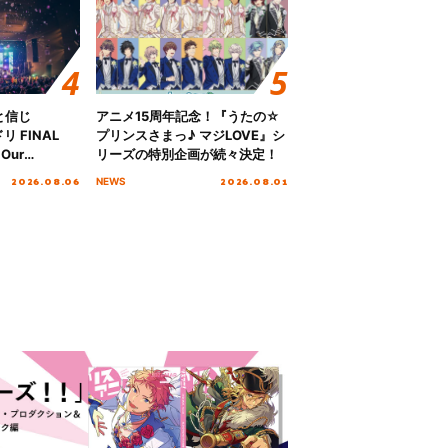
と信じ
アニメ15周年記念！『うたの☆
 FINAL
プリンスさまっ♪ マジLOVE』シ
Our
リーズの特別企画が続々決定！
!!!～”10年の活動
2026.08.06
2026.08.01
NEWS
を迎える本公