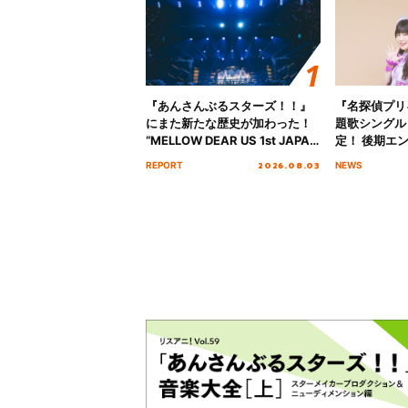
『あんさんぶるスターズ！！』
『名探偵プリ
にまた新たな歴史が加わった！
題歌シングル
“MELLOW DEAR US 1st JAPAN
定！ 後期エ
Tour Final「NICE to meet YOU
「いつかわか
2026.08.03
REPORT
NEWS
!!」Dear 横浜BUNTAI”をレポー
る」TVサイ
ト!!