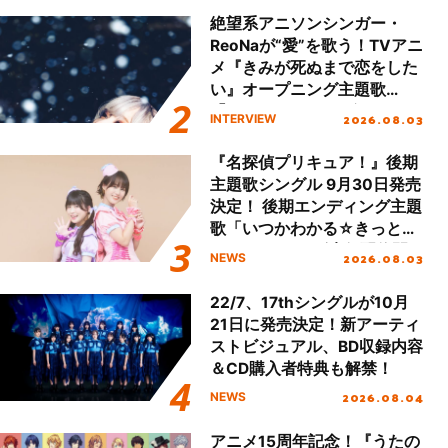
ート!!
絶望系アニソンシンガー・
ReoNaが“愛”を歌う！TVアニ
メ『きみが死ぬまで恋をした
い』オープニング主題歌
「Amore」インタビュー
2026.08.03
INTERVIEW
『名探偵プリキュア！』後期
主題歌シングル 9月30日発売
決定！ 後期エンディング主題
歌「いつかわかる☆きっとあ
える」TVサイズ先行配信開
2026.08.03
NEWS
始！
22/7、17thシングルが10月
21日に発売決定！新アーティ
ストビジュアル、BD収録内容
＆CD購入者特典も解禁！
2026.08.04
NEWS
アニメ15周年記念！『うたの