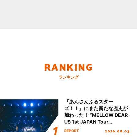
RANKING
ランキング
『あんさんぶるスター
ズ！！』にまた新たな歴史が
加わった！ “MELLOW DEAR
US 1st JAPAN Tour
Final「NICE to meet YOU
2026.08.03
REPORT
!!」Dear 横浜BUNTAI”をレポ