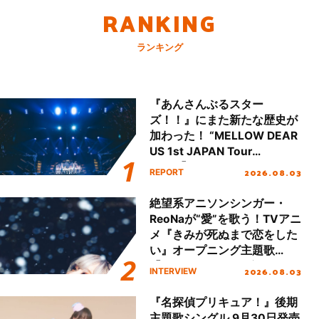
RANKING
ランキング
『あんさんぶるスター
ズ！！』にまた新たな歴史が
加わった！ “MELLOW DEAR
US 1st JAPAN Tour
Final「NICE to meet YOU
2026.08.03
REPORT
!!」Dear 横浜BUNTAI”をレポ
ート!!
絶望系アニソンシンガー・
ReoNaが“愛”を歌う！TVアニ
メ『きみが死ぬまで恋をした
い』オープニング主題歌
「Amore」インタビュー
2026.08.03
INTERVIEW
『名探偵プリキュア！』後期
主題歌シングル 9月30日発売