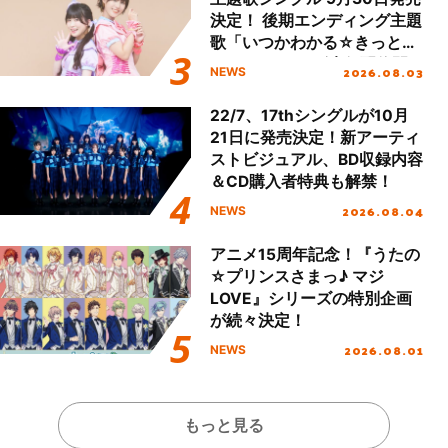
決定！ 後期エンディング主題
歌「いつかわかる☆きっとあ
える」TVサイズ先行配信開
2026.08.03
NEWS
始！
22/7、17thシングルが10月
21日に発売決定！新アーティ
ストビジュアル、BD収録内容
＆CD購入者特典も解禁！
2026.08.04
NEWS
アニメ15周年記念！『うたの
☆プリンスさまっ♪ マジ
LOVE』シリーズの特別企画
が続々決定！
2026.08.01
NEWS
もっと見る