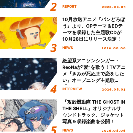
Final「NICE to meet YOU
2026.08.03
REPORT
!!」Dear 横浜BUNTAI”をレポ
ート!!
10月放送アニメ『パンどろぼ
う』より、OPテーマ＆EDテ
ーマを収録した主題歌CDが
10月28日にリリース決定！
2026.08.06
NEWS
絶望系アニソンシンガー・
ReoNaが“愛”を歌う！TVアニ
メ『きみが死ぬまで恋をした
い』オープニング主題歌
「Amore」インタビュー
2026.08.03
INTERVIEW
『攻殻機動隊 THE GHOST IN
THE SHELL』オリジナルサ
ウンドトラック、ジャケット
写真＆収録楽曲を公開！
2026.08.06
NEWS