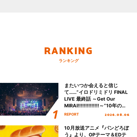
RANKING
ランキング
またいつか会えると信じ
て……“イロドリミドリ FINAL
LIVE 最終話 ～Get Our
MIRAI!!!!!!!!!!!!!!～”10年の活
動を経てファイナルを迎える
2026.08.06
REPORT
本公演をレポート
10月放送アニメ『パンどろぼ
う』より、OPテーマ＆EDテ