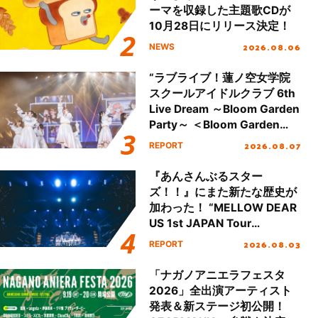
ーマを収録した主題歌CDが
10月28日にリリース決定！
2026.08.06
NEWS
“ラブライブ！蓮ノ空女学院
スクールアイドルクラブ 6th
Live Dream ～Bloom Garden
Party～ ＜Bloom Garden
Party Stage／埼玉公演＞”
2026.08.07
REPORT
Day.1レポート！
『あんさんぶるスター
ズ！！』にまた新たな歴史が
加わった！ “MELLOW DEAR
US 1st JAPAN Tour
Final「NICE to meet YOU
2026.08.03
REPORT
!!」Dear 横浜BUNTAI”をレポ
ート!!
「ナガノアニエラフェスタ
2026」全出演アーティスト
発表＆新ステージ初公開！