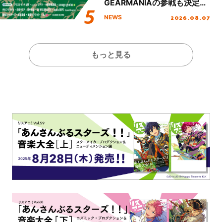
GEARMANIAの参戦も決定
し、初となる第3ステージの
2026.08.07
NEWS
全貌が明らかに！
もっと見る