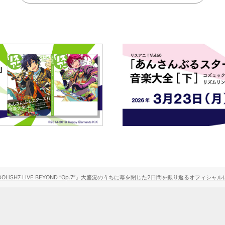
DOLiSH7 LIVE BEYOND “Op.7”』大盛況のうちに幕を閉じた2日間を振り返るオフィシ