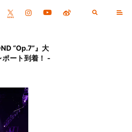
ND “Op.7”』大
ポート到着！ -