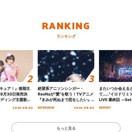
RANKING
ランキング
キュア！』後期主
絶望系アニソンシンガー・
またいつか会える
 9月30日発売決
ReoNaが“愛”を歌う！TVアニメ
て……“イロドリミドリ
ンディング主題歌
『きみが死ぬまで恋をしたい』
LIVE 最終話 ～Get 
る☆きっとあえ
オープニング主題歌「Amore」
MIRAI!!!!!!!!!!!
2026.08.03
2026.08.03
INTERVIEW
REPORT
ズ先行配信開始！
インタビュー
を経てファイナル
演をレポート
もっと見る