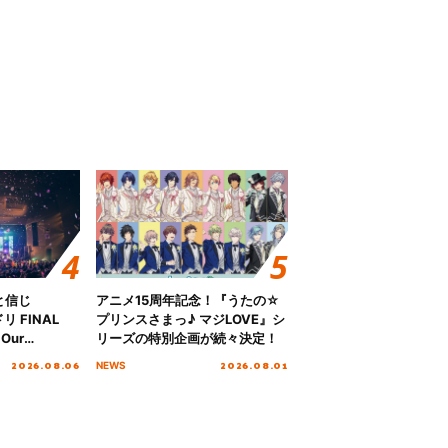
と信じ
アニメ15周年記念！『うたの☆
 FINAL
プリンスさまっ♪ マジLOVE』シ
Our
リーズの特別企画が続々決定！
!!!～”10年の活動
2026.08.06
2026.08.01
NEWS
を迎える本公