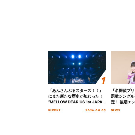
『あんさんぶるスターズ！！』
『名探偵プリ
にまた新たな歴史が加わった！
題歌シングル
“MELLOW DEAR US 1st JAPAN
定！ 後期エ
Tour Final「NICE to meet YOU
「いつかわか
2026.08.03
REPORT
NEWS
!!」Dear 横浜BUNTAI”をレポー
る」TVサイ
ト!!