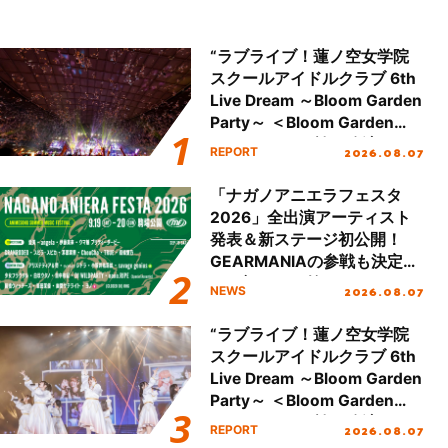
“ラブライブ！蓮ノ空女学院
スクールアイドルクラブ 6th
Live Dream ～Bloom Garden
Party～ ＜Bloom Garden
Party Stage／埼玉公演＞”
2026.08.07
REPORT
Day.2レポート！
「ナガノアニエラフェスタ
2026」全出演アーティスト
発表＆新ステージ初公開！
GEARMANIAの参戦も決定
し、初となる第3ステージの
2026.08.07
NEWS
全貌が明らかに！
“ラブライブ！蓮ノ空女学院
スクールアイドルクラブ 6th
Live Dream ～Bloom Garden
Party～ ＜Bloom Garden
Party Stage／埼玉公演＞”
2026.08.07
REPORT
Day.1レポート！