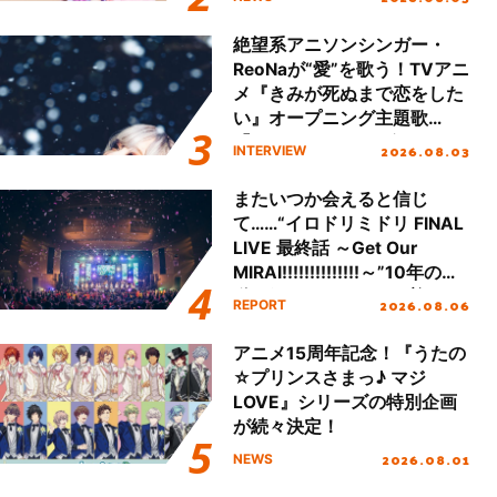
始！
絶望系アニソンシンガー・
ReoNaが“愛”を歌う！TVアニ
メ『きみが死ぬまで恋をした
い』オープニング主題歌
「Amore」インタビュー
2026.08.03
INTERVIEW
またいつか会えると信じ
て……“イロドリミドリ FINAL
LIVE 最終話 ～Get Our
MIRAI!!!!!!!!!!!!!!～”10年の活
動を経てファイナルを迎える
2026.08.06
REPORT
本公演をレポート
アニメ15周年記念！『うたの
☆プリンスさまっ♪ マジ
LOVE』シリーズの特別企画
が続々決定！
2026.08.01
NEWS