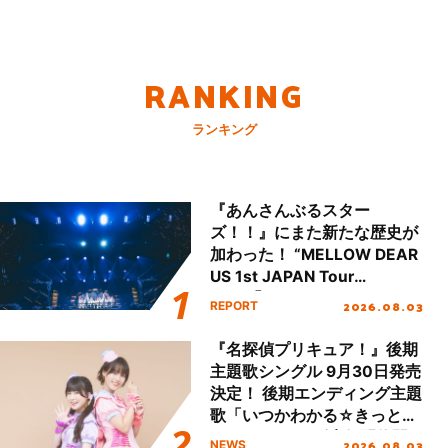
RANKING
ランキング
『あんさんぶるスター
ズ！！』にまた新たな歴史が
加わった！ “MELLOW DEAR
US 1st JAPAN Tour
Final「NICE to meet YOU
2026.08.03
REPORT
!!」Dear 横浜BUNTAI”をレポ
ート!!
『名探偵プリキュア！』後期
主題歌シングル 9月30日発売
決定！ 後期エンディング主題
歌「いつかわかる☆きっとあ
える」TVサイズ先行配信開
2026.08.03
NEWS