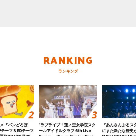
RANKING
ランキング
ニメ『パンどろぼ
“ラブライブ！蓮ノ空女学院スク
『あんさんぶるス
Pテーマ＆EDテーマ
ールアイドルクラブ 6th Live
にまた新たな歴史