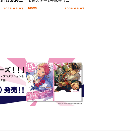
S 1st JAPAN
＆新ステージ初公開！
 to meet YOU
GEARMANIAの参戦も決定し、
2026.08.03
2026.08.07
NEWS
NTAI”をレポー
初となる第3ステージの全貌が明
らかに！