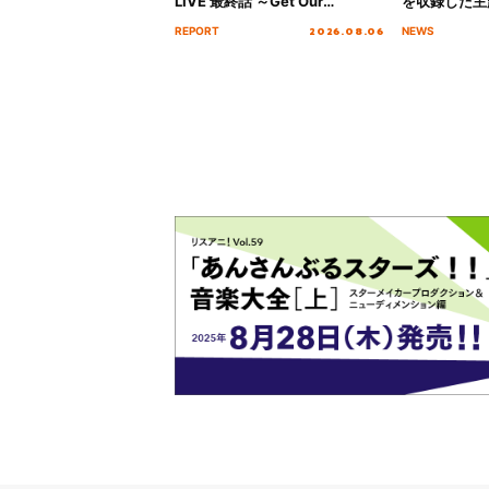
LIVE 最終話 ～Get Our
を収録した主題
MIRAI!!!!!!!!!!!!!!～”10年の活動
日にリリース
2026.08.06
REPORT
NEWS
を経てファイナルを迎える本公
演をレポート