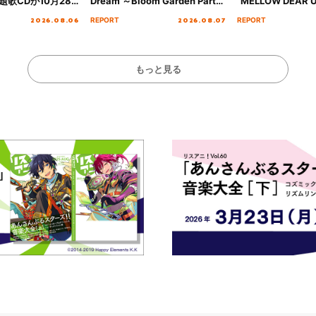
歌CDが10月28
Dream ～Bloom Garden Party
“MELLOW DEAR U
決定！
～ ＜Bloom Garden Party
Tour Final「NICE
2026.08.06
2026.08.07
REPORT
REPORT
Stage／埼玉公演＞” Day.1レポ
!!」Dear 横浜BU
ート！
ト!!
もっと見る