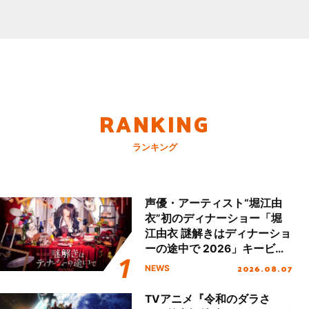
RANKING
ランキング
声優・アーティスト“堀江由
衣”初のディナーショー「堀
江由衣 謎解きはディナーショ
ーの途中で 2026」キービジ
ュアル＆グッズラインナップ
2026.08.07
NEWS
が公開！
TVアニメ『令和のダラさ