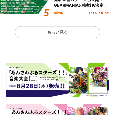
GEARMANIAの参戦も決定
し、初となる第3ステージの
2026.08.07
NEWS
全貌が明らかに！
もっと見る