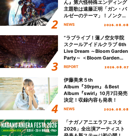
ん』第六怪特殊エンディング
主題歌は遠藤正明「ガン・バ
ルゼーのテーマ」！ノンクレ
ジットエンディング映像も公
2026.08.08
NEWS
開！
“ラブライブ！蓮ノ空女学院
スクールアイドルクラブ 6th
Live Dream ～Bloom Garden
Party～ ＜Bloom Garden
Party Stage／埼玉公演＞”
2026.08.07
REPORT
Day.2レポート！
伊藤美来５th
Album『39rpm』＆Best
Album『swirl』10月7日発売
決定！収録内容も発表！
2026.08.08
NEWS
「ナガノアニエラフェスタ
2026」全出演アーティスト
発表＆新ステージ初公開！