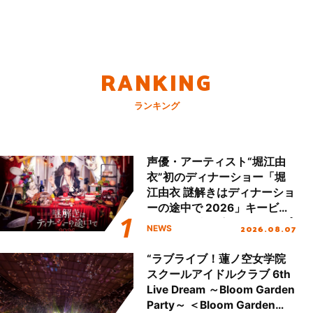
RANKING
ランキング
声優・アーティスト“堀江由
衣”初のディナーショー「堀
江由衣 謎解きはディナーショ
ーの途中で 2026」キービジ
ュアル＆グッズラインナップ
2026.08.07
NEWS
が公開！
“ラブライブ！蓮ノ空女学院
スクールアイドルクラブ 6th
Live Dream ～Bloom Garden
Party～ ＜Bloom Garden