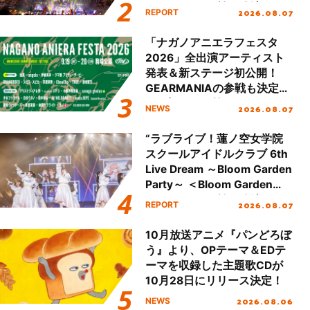
Party Stage／埼玉公演＞”
2026.08.07
REPORT
Day.2レポート！
「ナガノアニエラフェスタ
2026」全出演アーティスト
発表＆新ステージ初公開！
GEARMANIAの参戦も決定
し、初となる第3ステージの
2026.08.07
NEWS
全貌が明らかに！
“ラブライブ！蓮ノ空女学院
スクールアイドルクラブ 6th
Live Dream ～Bloom Garden
Party～ ＜Bloom Garden
Party Stage／埼玉公演＞”
2026.08.07
REPORT
Day.1レポート！
10月放送アニメ『パンどろぼ
う』より、OPテーマ＆EDテ
ーマを収録した主題歌CDが
10月28日にリリース決定！
2026.08.06
NEWS