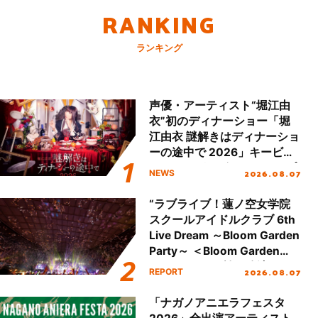
RANKING
ランキング
声優・アーティスト“堀江由
衣”初のディナーショー「堀
江由衣 謎解きはディナーショ
ーの途中で 2026」キービジ
ュアル＆グッズラインナップ
2026.08.07
NEWS
が公開！
“ラブライブ！蓮ノ空女学院
スクールアイドルクラブ 6th
Live Dream ～Bloom Garden
Party～ ＜Bloom Garden
Party Stage／埼玉公演＞”
2026.08.07
REPORT
Day.2レポート！
「ナガノアニエラフェスタ