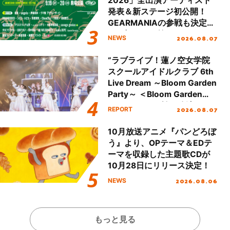
2026」全出演アーティスト
発表＆新ステージ初公開！
GEARMANIAの参戦も決定
し、初となる第3ステージの
2026.08.07
NEWS
全貌が明らかに！
“ラブライブ！蓮ノ空女学院
スクールアイドルクラブ 6th
Live Dream ～Bloom Garden
Party～ ＜Bloom Garden
Party Stage／埼玉公演＞”
2026.08.07
REPORT
Day.1レポート！
10月放送アニメ『パンどろぼ
う』より、OPテーマ＆EDテ
ーマを収録した主題歌CDが
10月28日にリリース決定！
2026.08.06
NEWS
もっと見る