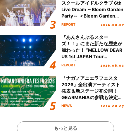
スクールアイドルクラブ 6th
Live Dream ～Bloom Garden
Party～ ＜Bloom Garden
Party Stage／埼玉公演＞”
2026.08.07
REPORT
Day.1レポート！
『あんさんぶるスター
ズ！！』にまた新たな歴史が
加わった！ “MELLOW DEAR
US 1st JAPAN Tour
Final「NICE to meet YOU
2026.08.03
REPORT
!!」Dear 横浜BUNTAI”をレポ
ート!!
「ナガノアニエラフェスタ
2026」全出演アーティスト
発表＆新ステージ初公開！
GEARMANIAの参戦も決定
し、初となる第3ステージの
2026.08.07
NEWS
全貌が明らかに！
もっと見る