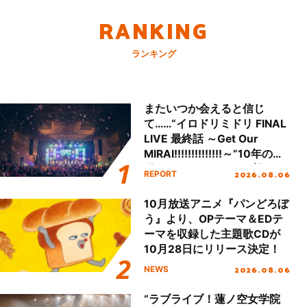
RANKING
ランキング
またいつか会えると信じ
て……“イロドリミドリ FINAL
LIVE 最終話 ～Get Our
MIRAI!!!!!!!!!!!!!!～”10年の活
動を経てファイナルを迎える
2026.08.06
REPORT
本公演をレポート
10月放送アニメ『パンどろぼ
う』より、OPテーマ＆EDテ
ーマを収録した主題歌CDが
10月28日にリリース決定！
2026.08.06
NEWS
“ラブライブ！蓮ノ空女学院