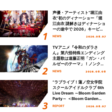
声優・アーティスト“堀江由
衣”初のディナーショー「堀
江由衣 謎解きはディナーショ
ーの途中で 2026」キービジ
ュアル＆グッズラインナップ
2026.08.07
NEWS
が公開！
TVアニメ『令和のダラさ
ん』第六怪特殊エンディング
主題歌は遠藤正明「ガン・バ
ルゼーのテーマ」！ノンクレ
ジットエンディング映像も公
2026.08.08
NEWS
開！
“ラブライブ！蓮ノ空女学院
スクールアイドルクラブ 6th
Live Dream ～Bloom Garden
Party～ ＜Bloom Garden
Party Stage／埼玉公演＞”
2026.08.07
REPORT
Day.2レポート！