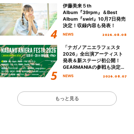
伊藤美来５th
Album『39rpm』＆Best
Album『swirl』10月7日発売
決定！収録内容も発表！
2026.08.08
NEWS
「ナガノアニエラフェスタ
2026」全出演アーティスト
発表＆新ステージ初公開！
GEARMANIAの参戦も決定
し、初となる第3ステージの
2026.08.07
NEWS
全貌が明らかに！
もっと見る