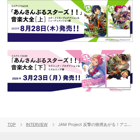
TOP
INTERVIEW
JAM Project 反撃の狼煙あがる！アニメ『ゲッターロボ アーク』用新曲「Bloodlines～運命の血統～」発売記念インタビュー