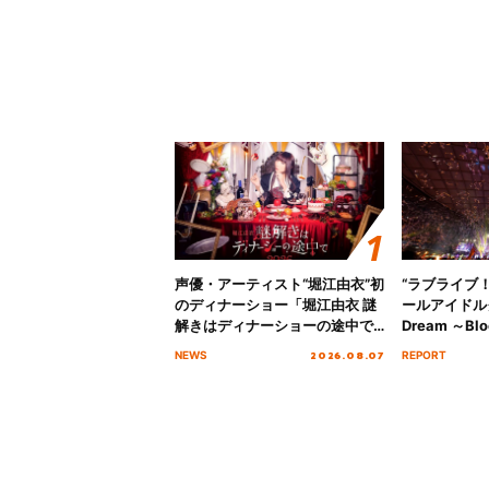
声優・アーティスト“堀江由衣”初
“ラブライブ
のディナーショー「堀江由衣 謎
ールアイドルクラ
解きはディナーショーの途中で
Dream ～Blo
2026」キービジュアル＆グッズ
～ ＜Bloom G
2026.08.07
NEWS
REPORT
ラインナップが公開！
Stage／埼玉
ート！