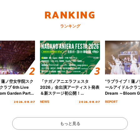
RANKING
ランキング
！蓮ノ空女学院スク
「ナガノアニエラフェスタ
“ラブライブ！蓮
ブ 6th Live
2026」全出演アーティスト発表
ールアイドルクラブ 6
om Garden Party
＆新ステージ初公開！
Dream ～Bloom Ga
arden Party
GEARMANIAの参戦も決定し、
～ ＜Bloom Garde
2026.08.07
2026.08.07
NEWS
REPORT
公演＞” Day.2レポ
初となる第3ステージの全貌が明
Stage／埼玉公演＞”
らかに！
ート！
もっと見る