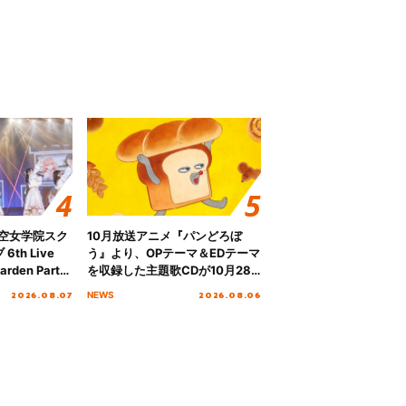
ノ空女学院スク
10月放送アニメ『パンどろぼ
th Live
う』より、OPテーマ＆EDテーマ
rden Party
を収録した主題歌CDが10月28
n Party
日にリリース決定！
2026.08.07
2026.08.06
NEWS
 Day.1レポ