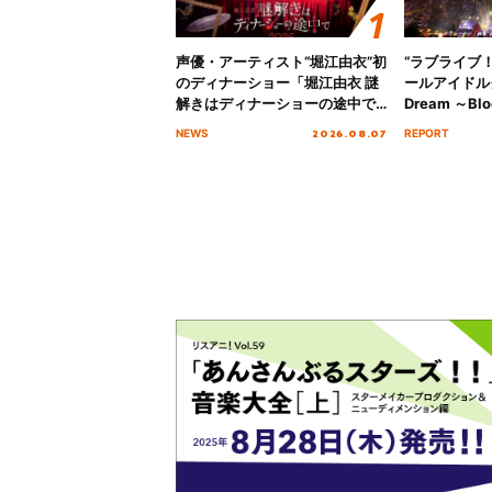
声優・アーティスト“堀江由衣”初
“ラブライブ
のディナーショー「堀江由衣 謎
ールアイドルクラ
解きはディナーショーの途中で
Dream ～Blo
2026」キービジュアル＆グッズ
～ ＜Bloom G
2026.08.07
NEWS
REPORT
ラインナップが公開！
Stage／埼玉
ート！