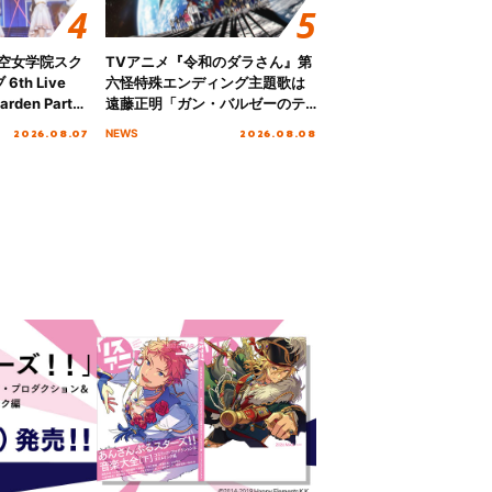
ノ空女学院スク
TVアニメ『令和のダラさん』第
th Live
六怪特殊エンディング主題歌は
rden Party
遠藤正明「ガン・バルゼーのテ
n Party
ーマ」！ノンクレジットエンデ
2026.08.07
2026.08.08
NEWS
 Day.1レポ
ィング映像も公開！