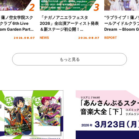
！蓮ノ空女学院スク
「ナガノアニエラフェスタ
“ラブライブ！蓮
ブ 6th Live
2026」全出演アーティスト発表
ールアイドルクラブ 6
om Garden Party
＆新ステージ初公開！
Dream ～Bloom Ga
arden Party
GEARMANIAの参戦も決定し、
～ ＜Bloom Garde
2026.08.07
2026.08.07
NEWS
REPORT
公演＞” Day.2レポ
初となる第3ステージの全貌が明
Stage／埼玉公演＞”
らかに！
ート！
もっと見る