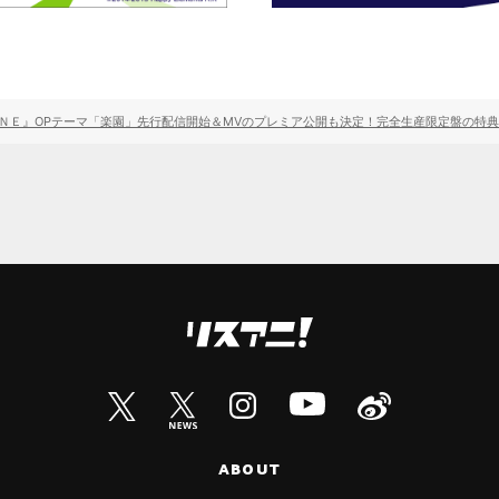
ＮＥ』OPテーマ「楽園」先行配信開始＆MVのプレミア公開も決定！完全生産限定盤の特
ABOUT