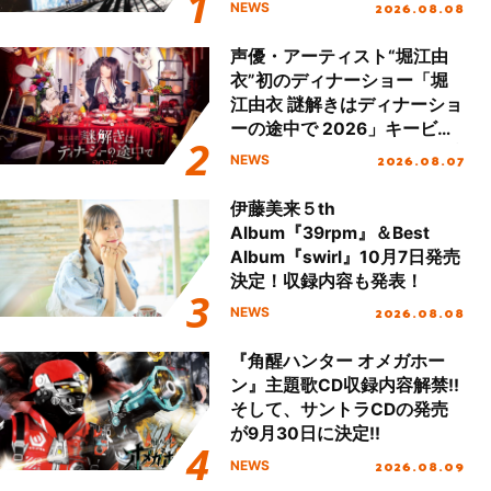
2026.08.08
NEWS
開！
声優・アーティスト“堀江由
衣”初のディナーショー「堀
江由衣 謎解きはディナーショ
ーの途中で 2026」キービジ
ュアル＆グッズラインナップ
2026.08.07
NEWS
が公開！
伊藤美来５th
Album『39rpm』＆Best
Album『swirl』10月7日発売
決定！収録内容も発表！
2026.08.08
NEWS
『角醒ハンター オメガホー
ン』主題歌CD収録内容解禁!!
そして、サントラCDの発売
が9月30日に決定!!
2026.08.09
NEWS