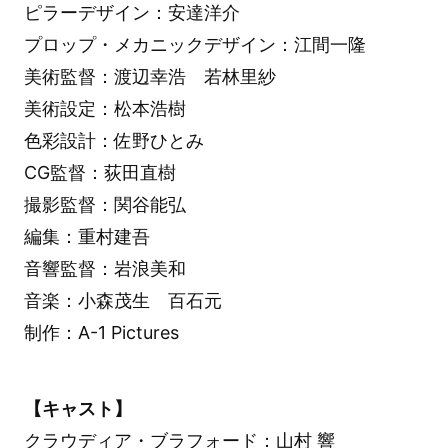
ピラーデザイン：安達洋介
プロップ・メカニックデザイン：江間一隆
美術監督：渡辺幸浩 若林里紗
美術設定：松本浩樹
色彩設計：佐野ひとみ
CG監督：荻田直樹
撮影監督：関谷能弘
編集：重村建吾
音響監督：岩浪美和
音楽：小森茂生 百石元
制作：A-1 Pictures
【キャスト】
クラウディア・ブラフォード：山村 響