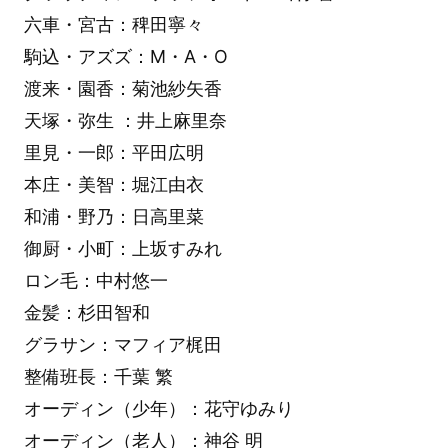
六車・宮古：稗田寧々
駒込・アズズ：M・A・O
渡来・園香：菊池紗矢香
天塚・弥生 ：井上麻里奈
里見・一郎：平田広明
本庄・美智：堀江由衣
和浦・野乃：日高里菜
御厨・小町：上坂すみれ
ロン毛：中村悠一
金髪：杉田智和
グラサン：マフィア梶田
整備班長：千葉 繁
オーディン（少年）：花守ゆみり
オーディン（老人）：神谷 明