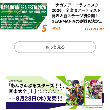
「ナガノアニエラフェスタ
2026」全出演アーティスト
発表＆新ステージ初公開！
GEARMANIAの参戦も決定
し、初となる第3ステージの
2026.08.07
NEWS
全貌が明らかに！
もっと見る