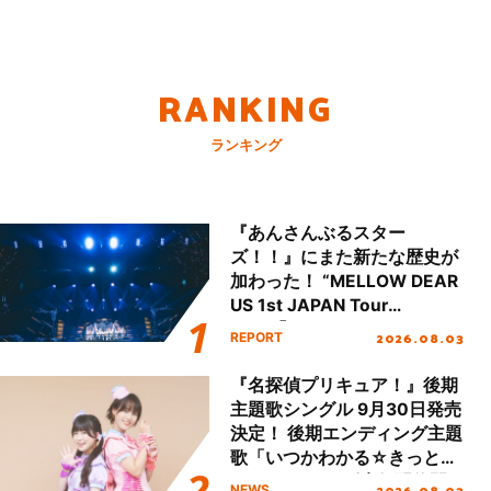
RANKING
ランキング
『あんさんぶるスター
ズ！！』にまた新たな歴史が
加わった！ “MELLOW DEAR
US 1st JAPAN Tour
Final「NICE to meet YOU
2026.08.03
REPORT
!!」Dear 横浜BUNTAI”をレポ
ート!!
『名探偵プリキュア！』後期
主題歌シングル 9月30日発売
決定！ 後期エンディング主題
歌「いつかわかる☆きっとあ
える」TVサイズ先行配信開
2026.08.03
NEWS