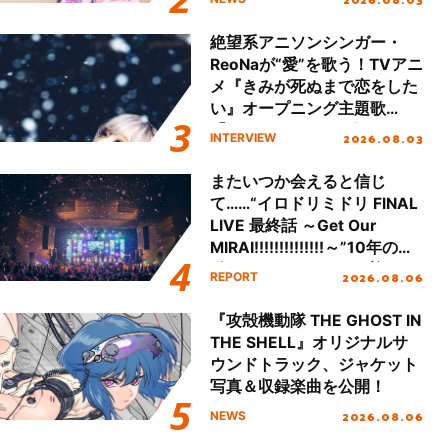
始！
絶望系アニソンシンガー・
ReoNaが“愛”を歌う！TVアニ
メ『きみが死ぬまで恋をした
い』オープニング主題歌
「Amore」インタビュー
2026.08.03
INTERVIEW
またいつか会えると信じ
て……“イロドリミドリ FINAL
LIVE 最終話 ～Get Our
MIRAI!!!!!!!!!!!!!!～”10年の活
動を経てファイナルを迎える
2026.08.06
REPORT
本公演をレポート
『攻殻機動隊 THE GHOST IN
THE SHELL』オリジナルサ
ウンドトラック、ジャケット
写真＆収録楽曲を公開！
2026.08.06
NEWS