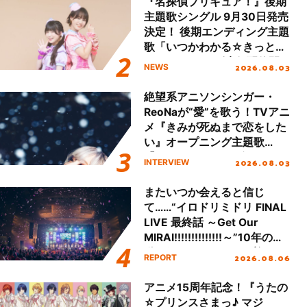
『名探偵プリキュア！』後期
主題歌シングル 9月30日発売
決定！ 後期エンディング主題
歌「いつかわかる☆きっとあ
える」TVサイズ先行配信開
2026.08.03
NEWS
始！
絶望系アニソンシンガー・
ReoNaが“愛”を歌う！TVアニ
メ『きみが死ぬまで恋をした
い』オープニング主題歌
「Amore」インタビュー
2026.08.03
INTERVIEW
またいつか会えると信じ
て……“イロドリミドリ FINAL
LIVE 最終話 ～Get Our
MIRAI!!!!!!!!!!!!!!～”10年の活
動を経てファイナルを迎える
2026.08.06
REPORT
本公演をレポート
アニメ15周年記念！『うたの
☆プリンスさまっ♪ マジ