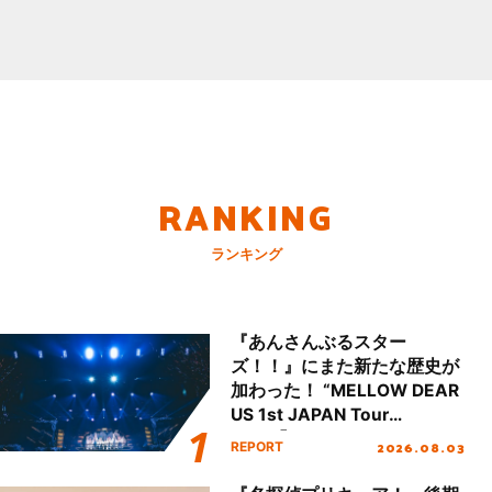
RANKING
ランキング
『あんさんぶるスター
ズ！！』にまた新たな歴史が
加わった！ “MELLOW DEAR
US 1st JAPAN Tour
Final「NICE to meet YOU
2026.08.03
REPORT
!!」Dear 横浜BUNTAI”をレポ
ート!!