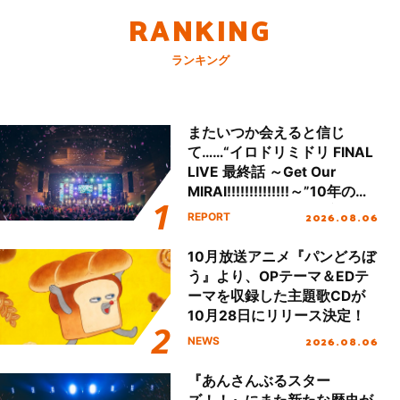
RANKING
ランキング
またいつか会えると信じ
て……“イロドリミドリ FINAL
LIVE 最終話 ～Get Our
MIRAI!!!!!!!!!!!!!!～”10年の活
動を経てファイナルを迎える
2026.08.06
REPORT
本公演をレポート
10月放送アニメ『パンどろぼ
う』より、OPテーマ＆EDテ
ーマを収録した主題歌CDが
10月28日にリリース決定！
2026.08.06
NEWS
『あんさんぶるスター