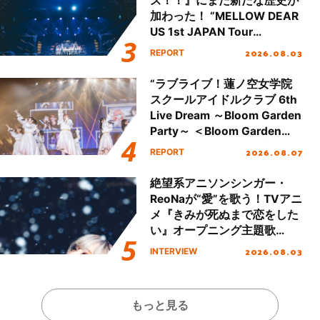
ズ！！』にまた新たな歴史が
加わった！ “MELLOW DEAR
US 1st JAPAN Tour
Final「NICE to meet YOU
2026.08.03
REPORT
!!」Dear 横浜BUNTAI”をレポ
ート!!
“ラブライブ！蓮ノ空女学院
スクールアイドルクラブ 6th
Live Dream ～Bloom Garden
Party～ ＜Bloom Garden
Party Stage／埼玉公演＞”
2026.08.07
REPORT
Day.1レポート！
絶望系アニソンシンガー・
ReoNaが“愛”を歌う！TVアニ
メ『きみが死ぬまで恋をした
い』オープニング主題歌
「Amore」インタビュー
2026.08.03
INTERVIEW
もっと見る