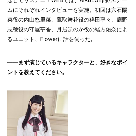
念してリスアニ！WEBでは、AiRBLUE内の4チー
ムにそれぞれインタビューを実施。初回は六石陽
菜役の内山悠里菜、鷹取舞花役の稗田寧々、鹿野
志穂役の守屋亨香、月居ほのか役の緒方佑奈によ
るユニット、Flowerに話を伺った。
――まず演じているキャラクターと、好きなポイ
ントを教えてください。