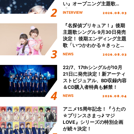
い』オープニング主題歌
「Amore」インタビュー
2026.08.03
INTERVIEW
『名探偵プリキュア！』後期
主題歌シングル 9月30日発売
決定！ 後期エンディング主題
歌「いつかわかる☆きっとあ
える」TVサイズ先行配信開
2026.08.03
NEWS
始！
22/7、17thシングルが10月
21日に発売決定！新アーティ
ストビジュアル、BD収録内容
＆CD購入者特典も解禁！
2026.08.04
NEWS
アニメ15周年記念！『うたの
☆プリンスさまっ♪ マジ
LOVE』シリーズの特別企画
が続々決定！