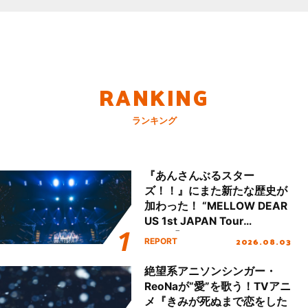
RANKING
ランキング
『あんさんぶるスター
ズ！！』にまた新たな歴史が
加わった！ “MELLOW DEAR
US 1st JAPAN Tour
Final「NICE to meet YOU
2026.08.03
REPORT
!!」Dear 横浜BUNTAI”をレポ
ート!!
絶望系アニソンシンガー・
ReoNaが“愛”を歌う！TVアニ
メ『きみが死ぬまで恋をした