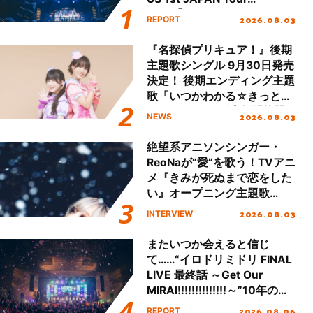
Final「NICE to meet YOU
2026.08.03
REPORT
!!」Dear 横浜BUNTAI”をレポ
ート!!
『名探偵プリキュア！』後期
主題歌シングル 9月30日発売
決定！ 後期エンディング主題
歌「いつかわかる☆きっとあ
える」TVサイズ先行配信開
2026.08.03
NEWS
始！
絶望系アニソンシンガー・
ReoNaが“愛”を歌う！TVアニ
メ『きみが死ぬまで恋をした
い』オープニング主題歌
「Amore」インタビュー
2026.08.03
INTERVIEW
またいつか会えると信じ
て……“イロドリミドリ FINAL
LIVE 最終話 ～Get Our
MIRAI!!!!!!!!!!!!!!～”10年の活
動を経てファイナルを迎える
2026.08.06
REPORT