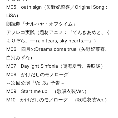
M05 oath sign（矢野妃菜喜／Original Song：
LiSA）
朗読劇「ナルハヤ・オフタイム」
アフレコ実践（題材アニメ：『てんきあめと、く
もりぞら。― rain tears, sky hearts.―』）
M06 四月のDreams come true（矢野妃菜喜、
白河みずな）
M07 Daylight Sinfonia（鳴海夏音、春咲暖）
M08 かけだしのモノローグ
～次回公演『Vol.3』予告～
M09 Start me up （歌唱衣装Ver.）
M10 かけだしのモノローグ （歌唱衣装Ver.）