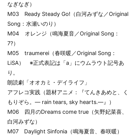
なぎなぎ）
M03 Ready Steady Go!（白河みずな／Original
Song：水瀬いのり）
M04 オレンジ（鳴海夏音／Original Song：
7?）
M05 traumerei（春咲暖／Original Song：
LiSA） ※正式表記は「a」にウムラウト記号あ
り。
朗読劇「オオカミ・デイライフ」
アフレコ実践（題材アニメ：『てんきあめと、く
もりぞら。― rain tears, sky hearts.―』）
M06 四月のDreams come true（矢野妃菜喜、
白河みずな）
M07 Daylight Sinfonia（鳴海夏音、春咲暖）