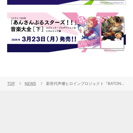
TOP
NEWS
新世代声優ヒロインプロジェクト『BATON=RELAY』（バトン＝リレー）の定期イベント『BATON=RELAY WORKSHOP vol.2』が開催。朗読・ライブ・生アフレコで声優が成長していく新感覚のイベントのオフィシャルレポートが到着！