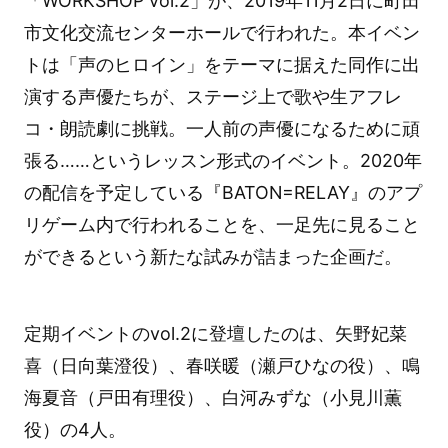
「WORKSHOP vol.2」が、2019年11月2日に町田
市文化交流センターホールで行われた。本イベン
トは「声のヒロイン」をテーマに据えた同作に出
演する声優たちが、ステージ上で歌や生アフレ
コ・朗読劇に挑戦。一人前の声優になるために頑
張る……というレッスン形式のイベント。2020年
の配信を予定している『BATON=RELAY』のアプ
リゲーム内で行われることを、一足先に見ること
ができるという新たな試みが詰まった企画だ。
定期イベントのvol.2に登壇したのは、矢野妃菜
喜（日向葉澄役）、春咲暖（瀬戸ひなの役）、鳴
海夏音（戸田有理役）、白河みずな（小見川薫
役）の4人。