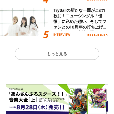
本公演をレポート
TrySailの新たな一面がこの1
枚に！ニューシングル「憧
憬」に込めた想い、そしてフ
ァンとの10周年の打ち上げラ
イブを終えた心境を聞いた。
2026.08.05
INTERVIEW
もっと見る