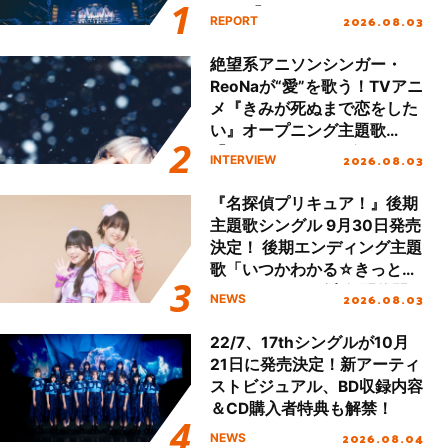
Final「NICE to meet YOU
2026.08.03
REPORT
!!」Dear 横浜BUNTAI”をレポ
ート!!
絶望系アニソンシンガー・
ReoNaが“愛”を歌う！TVアニ
メ『きみが死ぬまで恋をした
い』オープニング主題歌
「Amore」インタビュー
2026.08.03
INTERVIEW
『名探偵プリキュア！』後期
主題歌シングル 9月30日発売
決定！ 後期エンディング主題
歌「いつかわかる☆きっとあ
える」TVサイズ先行配信開
2026.08.03
NEWS
始！
22/7、17thシングルが10月
21日に発売決定！新アーティ
ストビジュアル、BD収録内容
＆CD購入者特典も解禁！
2026.08.04
NEWS