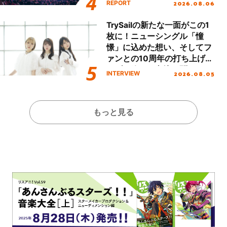
2026.08.06
REPORT
本公演をレポート
TrySailの新たな一面がこの1
枚に！ニューシングル「憧
憬」に込めた想い、そしてフ
ァンとの10周年の打ち上げラ
イブを終えた心境を聞いた。
2026.08.05
INTERVIEW
もっと見る