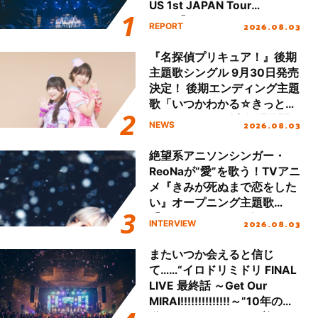
US 1st JAPAN Tour
Final「NICE to meet YOU
2026.08.03
REPORT
!!」Dear 横浜BUNTAI”をレポ
ート!!
『名探偵プリキュア！』後期
主題歌シングル 9月30日発売
決定！ 後期エンディング主題
歌「いつかわかる☆きっとあ
える」TVサイズ先行配信開
2026.08.03
NEWS
始！
絶望系アニソンシンガー・
ReoNaが“愛”を歌う！TVアニ
メ『きみが死ぬまで恋をした
い』オープニング主題歌
「Amore」インタビュー
2026.08.03
INTERVIEW
またいつか会えると信じ
て……“イロドリミドリ FINAL
LIVE 最終話 ～Get Our
MIRAI!!!!!!!!!!!!!!～”10年の活
動を経てファイナルを迎える