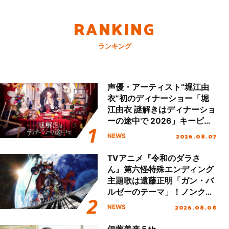
RANKING
ランキング
声優・アーティスト“堀江由
衣”初のディナーショー「堀
江由衣 謎解きはディナーショ
ーの途中で 2026」キービジ
ュアル＆グッズラインナップ
2026.08.07
NEWS
が公開！
TVアニメ『令和のダラさ
ん』第六怪特殊エンディング
主題歌は遠藤正明「ガン・バ
ルゼーのテーマ」！ノンクレ
ジットエンディング映像も公
2026.08.08
NEWS
開！