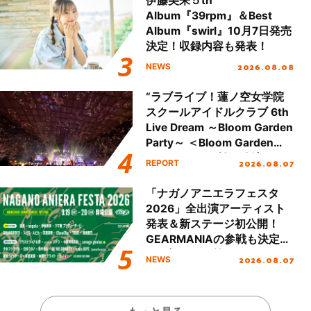
伊藤美来５th
Album『39rpm』＆Best
Album『swirl』10月7日発売
決定！収録内容も発表！
2026.08.08
NEWS
“ラブライブ！蓮ノ空女学院
スクールアイドルクラブ 6th
Live Dream ～Bloom Garden
Party～ ＜Bloom Garden
Party Stage／埼玉公演＞”
2026.08.07
REPORT
Day.2レポート！
「ナガノアニエラフェスタ
2026」全出演アーティスト
発表＆新ステージ初公開！
GEARMANIAの参戦も決定
し、初となる第3ステージの
2026.08.07
NEWS
全貌が明らかに！