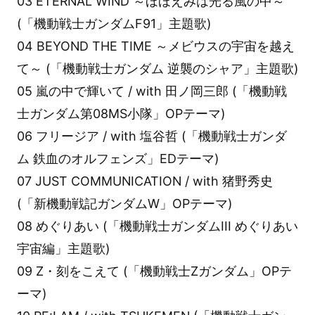
03 ETERNAL WIND ～ほほえみは光る風の中～
(「機動戦士ガンダムF91」主題歌)
04 BEYOND THE TIME ～メビウスの宇宙を越え
て～ (「機動戦士ガンダム 逆襲のシャア」主題歌)
05 嵐の中で輝いて / with 田ノ岡三郎 (「機動戦
士ガンダム第08MS小隊」OPテーマ)
06 フリージア / with 塩谷哲 (「機動戦士ガンダ
ム 鉄血のオルフェンズ」EDテーマ)
07 JUST COMMUNICATION / with 猪野秀史
(「新機動戦記ガンダムW」OPテーマ)
08 めぐりあい (「機動戦士ガンダムIII めぐりあい
宇宙編」主題歌)
09 Ζ・刻をこえて (「機動戦士Ζガンダム」OPテ
ーマ)