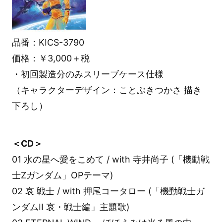
品番：KICS-3790
価格：￥3,000＋税
・初回製造分のみスリーブケース仕様
（キャラクターデザイン：ことぶきつかさ 描き
下ろし）
＜CD＞
01 水の星へ愛をこめて / with 寺井尚子 (「機動戦
士Ζガンダム」OPテーマ)
02 哀 戦士 / with 押尾コータロー (「機動戦士ガ
ンダムII 哀・戦士編」主題歌)