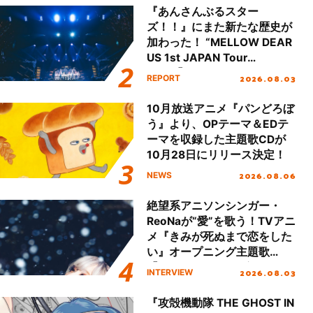
『あんさんぶるスター
ズ！！』にまた新たな歴史が
加わった！ “MELLOW DEAR
US 1st JAPAN Tour
Final「NICE to meet YOU
2026.08.03
REPORT
!!」Dear 横浜BUNTAI”をレポ
ート!!
10月放送アニメ『パンどろぼ
う』より、OPテーマ＆EDテ
ーマを収録した主題歌CDが
10月28日にリリース決定！
2026.08.06
NEWS
絶望系アニソンシンガー・
ReoNaが“愛”を歌う！TVアニ
メ『きみが死ぬまで恋をした
い』オープニング主題歌
「Amore」インタビュー
2026.08.03
INTERVIEW
『攻殻機動隊 THE GHOST IN