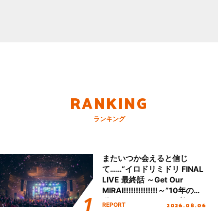
RANKING
ランキング
またいつか会えると信じ
て……“イロドリミドリ FINAL
LIVE 最終話 ～Get Our
MIRAI!!!!!!!!!!!!!!～”10年の活
動を経てファイナルを迎える
2026.08.06
REPORT
本公演をレポート