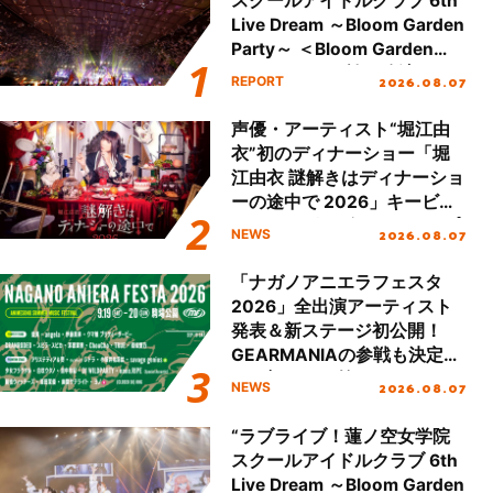
スクールアイドルクラブ 6th
Live Dream ～Bloom Garden
Party～ ＜Bloom Garden
Party Stage／埼玉公演＞”
2026.08.07
REPORT
Day.2レポート！
声優・アーティスト“堀江由
衣”初のディナーショー「堀
江由衣 謎解きはディナーショ
ーの途中で 2026」キービジ
ュアル＆グッズラインナップ
2026.08.07
NEWS
が公開！
「ナガノアニエラフェスタ
2026」全出演アーティスト
発表＆新ステージ初公開！
GEARMANIAの参戦も決定
し、初となる第3ステージの
2026.08.07
NEWS
全貌が明らかに！
“ラブライブ！蓮ノ空女学院
スクールアイドルクラブ 6th
Live Dream ～Bloom Garden