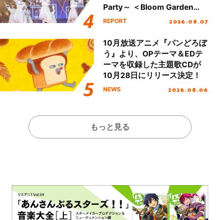
Party～ ＜Bloom Garden
Party Stage／埼玉公演＞”
2026.08.07
REPORT
Day.1レポート！
10月放送アニメ『パンどろぼ
う』より、OPテーマ＆EDテ
ーマを収録した主題歌CDが
10月28日にリリース決定！
2026.08.06
NEWS
もっと見る